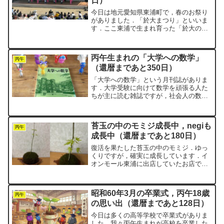
日）
今日は地元愛知県東浦町で，春のお祭り
がありました．「於大まつり」といいま
す．ここ東浦で生まれ育った「於大の
方」にちなんだものです．於大というの
は，徳川家康の生母です．会場は，於大
公園，明徳寺川沿い，そしてイオンモー
丙午生まれの「大学への数学」
ル東浦セントラルコートです...
丙午
（還暦まであと350日）
「大学への数学」という月刊誌がありま
す．大学受験に向けて数学を頑張る人た
ちが主に読む雑誌ですが，社会人の数学
好きが読んでたりもします．ちょっとマ
ニアックなイメージを持たれがちです
が，1957年創刊のベテラン雑誌です．私
苔玉の中のモミジ成長中，negiも
より年上になります．通...
丙午
成長中（還暦まであと180日）
復活を果たした苔玉の中のモミジ．ゆっ
くりですが，確実に成長しています．イ
オンモール東浦に出店していたお店で買
った苔玉に植えたモミジです．一時はも
うダメかな，とあきらめかけていたとこ
ろからの復活劇．丙午生まれで59歳の
昭和60年3月の卒業式，丙午18歳
negiも，「まだまだや...
丙午
の思い出（還暦まであと128日）
今日は多くの高等学校で卒業式がありま
した．我々丙午生まれが高校を卒業した