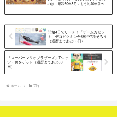
のは，昭和60年3月．もう約40年前のこ
とになります．卒業式の後のことは，今
でもぼんやり覚えています．真緑の水が
張られたプールの前に集合し，水泳部の
後輩たちから寄せ書き...
開始4日でリーチ！「ゲームカセッ
ト」デコピクミン全8種中7種そろう
（還暦まであと65日）
「スーパーマリオブラザーズ」Tシャ
ツ・黄をゲット（還暦まであと63
日）
ホーム
丙午