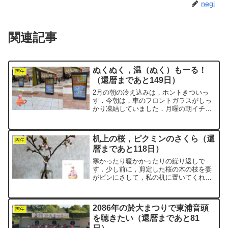
negi
関連記事
ぬくぬく，温（ぬく）もーる！
丙午
（還暦まであと149日）
2月の朝の冷え込みは，ホントきついっ
す．今朝は，車のフロントガラスがしっ
かり凍結していました．月曜の朝イチ
は，まず仕事．いったんイオンモール東
浦へ移動してウォーキング．そして昼か
ら，また仕事へ……．週の初めは，なか
机上の桜，ピクミンのさくら（還
なか慌ただしいです．イオン...
丙午
暦まであと118日）
寒かったり暖かかったりの繰り返しで
す．少し前に，剪定した桜の木の枝を妻
がビンにさして，私の机に置いてくれま
した．そのときはまだ固いつぼみでし
た．実はここ2，3日は結構寒い日が続い
ていました．それでも，緑色だったその
2086年の於大まつりで東浦音頭
つぼみたちが，少しずつピン...
丙午
を聴きたい（還暦まであと81