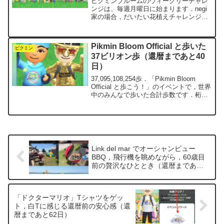
ピクミンブルームのウィークリーチャレ
ンジは、毎週月曜日に始まります．negi
家の場合，だいたい花植えチャレンジが
火曜日，歩数チャレンジが水曜日に終
了，というパターンが多いです．チャレ
ンジ中の様子のスナップショットを撮る
Pikmin Bloom Official と歩いた
と，今は「全員で凧揚げ...
ピクミン
37ビリオン歩（還暦まであと40
日）
37,095,108,254歩．「Pikmin Bloom
Official と歩こう！」のイベントで，世界
中のみんなで歩いた合計歩数です．桁が
多すぎて，一瞬フリーズしてしまいま
す．一十百千万……と数え直すと，約
370億歩．参加者は1,62...
Link del mar でオーシャンビュー
BBQ，飛行機を眺めながら，60歳目
前の贅沢なひととき（還暦まであと
64日）
「ドクターマリオ」Tシャツをゲッ
ト，白Tに感じる還暦前の安心感（還
暦まであと62日）