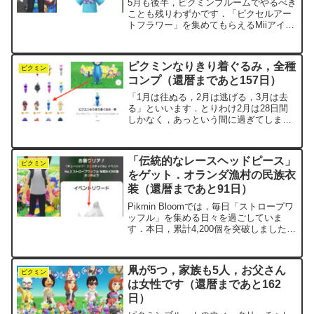
5月も後半，ピクミンブルームでやるべき
ことも残りわずかです．「ピクセルアー
トフラワー」を集めてもらえるMiiアイテ
ムは全部で8種類．7つ目を，ゲットする
ことができました．今回，累計10,000個
のリワードとして届いたのは「アイスク
ピクミンなりきり着ぐるみ，全種
ライマー」...
ピクミン
コンプ（還暦まであと157日）
「1月は往ぬる，2月は逃げる，3月は去
る」といいます．とりわけ2月は28日間
しかなく，あっという間に過ぎてしまい
そうです．ピクミンブルームのイベント
も，無駄のないように進めていこうと思
います．今月は「ラッピングリボン」を
「伝統的なレースヘッドピース」
集めながら，お題をこ...
ピクミン
をゲット．オランダ漁村の民族衣
装（還暦まであと91日）
Pikmin Bloomでは，毎日「ストロープワ
ッフル」を集める日々を過ごしていま
す．本日，累計4,200個を突破しました．
日々の1万歩の積み重ねが，こうして目に
見える形になるのは嬉しいものです．こ
の年になると，なおさら実感します．イ
凧が5つ，家族も5人，お父さん
ベント...
ピクミン
は女性です（還暦まであと162
日）