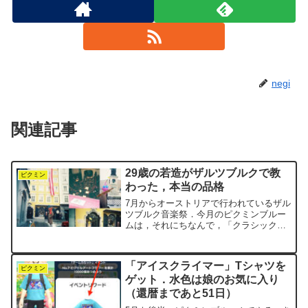
negi
関連記事
29歳の若造がザルツブルクで教
ピクミン
わった，本当の品格
7月からオーストリアで行われているザル
ツブルク音楽祭．今月のピクミンブルー
ムは，それにちなんで，「クラシック音
楽祭」イベントが開催されています．
negiは30年ほど前，ザルツブルクの街を
訪れたことがあります．「塩の砦」とい
「アイスクライマー」Tシャツを
うその名前の通り，...
ピクミン
ゲット．水色は娘のお気に入り
（還暦まであと51日）