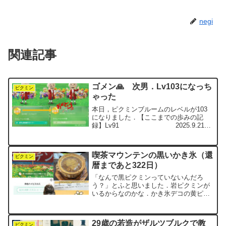
negi
関連記事
ゴメン🙏 次男．Lv103になっち
ピクミン
ゃった
本日，ピクミンブルームのレベルが103
になりました．【ここまでの歩みの記
録】Lv91 2025.9.21達
成 花9.1万本 30万歩Lv92 累計710
万歩 2025.10.11達成 花9.4万本
31万歩Lv93...
喫茶マウンテンの黒いかき氷（還
ピクミン
暦まであと322日）
「なんで黒ピクミンっていないんだろ
う？」とふと思いました．岩ピクミンが
いるからなのかな．かき氷デコの黄ピク
ミンが埋まらないままなので，つい岩ピ
クミンに目をやると…彼は抹茶のかき氷
をまとってます．最初はメロンかなと思
29歳の若造がザルツブルクで教
ったけど，白玉がのってるか...
ピクミン