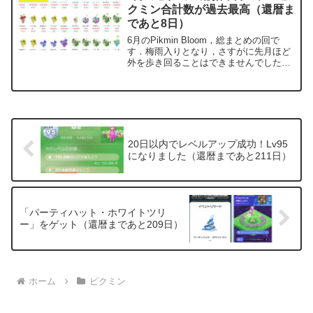
クミン合計数が過去最高（還暦ま
であと8日）
6月のPikmin Bloom，総まとめの回で
す．梅雨入りとなり，さすがに先月ほど
外を歩き回ることはできませんでした．
それでもイオンモールの館内をせっせと
歩き，「ニシンのマリネ」の累計数を地
道に積み上げていきました．「花かんむ
り」デコピクミ...
20日以内でレベルアップ成功！Lv95
になりました（還暦まであと211日）
「パーティハット・ホワイトツリ
ー」をゲット（還暦まであと209日）
ホーム
ピクミン