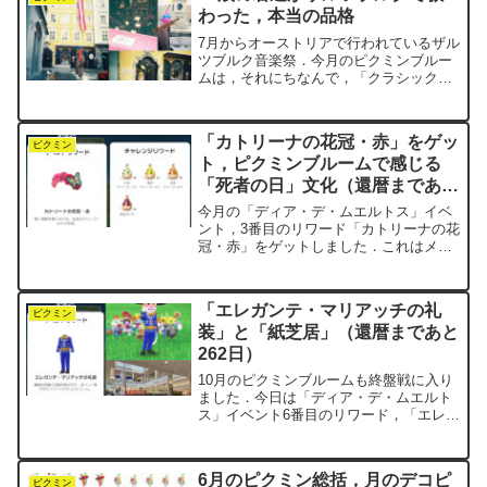
わった，本当の品格
7月からオーストリアで行われているザル
ツブルク音楽祭．今月のピクミンブルー
ムは，それにちなんで，「クラシック音
楽祭」イベントが開催されています．
negiは30年ほど前，ザルツブルクの街を
訪れたことがあります．「塩の砦」とい
「カトリーナの花冠・赤」をゲッ
うその名前の通り，...
ピクミン
ト，ピクミンブルームで感じる
「死者の日」文化（還暦まであと
274日）
今月の「ディア・デ・ムエルトス」イベ
ント，3番目のリワード「カトリーナの花
冠・赤」をゲットしました．これはメキ
シコの伝統的なお祭り「死者の日」（Día
de Muertos）の主役キャラクター，カト
リーナ が身につける豪華な花の飾りで
「エレガンテ・マリアッチの礼
す．カ...
ピクミン
装」と「紙芝居」（還暦まであと
262日）
10月のピクミンブルームも終盤戦に入り
ました．今日は「ディア・デ・ムエルト
ス」イベント6番目のリワード，「エレガ
ンテ・マリアッチの礼装」をゲットしま
した．またまた謎のカタカナ……こうい
うときはじぴおに相談です．
6月のピクミン総括，月のデコピ
elegante（エレガンテ）...
ピクミン