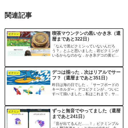
関連記事
喫茶マウンテンの黒いかき氷（還
ピクミン
暦まであと322日）
「なんで黒ピクミンっていないんだろ
う？」とふと思いました．岩ピクミンが
いるからなのかな．かき氷デコの黄ピク
ミンが埋まらないままなので，つい岩ピ
クミンに目をやると…彼は抹茶のかき氷
をまとってます．最初はメロンかなと思
デコは揃った．次はリアルでサー
ったけど，白玉がのってるか...
ピクミン
フ？（還暦まであと351日）
昨日は海の日でした．「サーフボードの
キーホルダー」デコピクミンが，ついに
すべて揃いました．私はこれまで，サー
フィンというものを一度もやったことが
ありません．神奈川・茅ヶ崎あたりを車
で通ると，湘南の浜辺でサーフィンを楽
ずっと無音でやってました（還暦
しむ人たちの姿が見られま...
ピクミン
まであと241日）
「音が出てるんだ……！」ピクミンブル