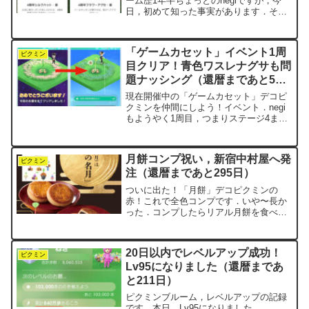
ーム歴1年半ちょっとのnegiですが，今
日，初めて知った事実があります．そ
う，ピクミンブルームって――音が鳴っ
てたんです．いつも消音でやっていたの
で，全く気づきませんでした．ウォーキ
「ゲームカセット」イベント1周
ング中はたいていAud...
ピクミン
目クリア！青色ワスレナグサも問
題ナッシング（還暦まであと57
日）
現在開催中の「ゲームカセット」デコピ
クミンを仲間にしよう！イベント．negi
もようやく1周目，つまりステージ4まで
を無事にクリアしました．クリアまでに
かかった日数は12日です．やや遅めか
な，といったところでしょうか．とはい
月餅コンプ祝い，新宿中村屋へ発
え，どこかのステー...
ピクミン
注（還暦まであと295日）
ついに出た！「月餅」デコピクミンの
赤！これで全色コンプです．いや〜長か
った．コンプしたらリアル月餅を食べよ
うと前から決めていました．せっかくな
ら老舗の「新宿中村屋」でしょう．昔，
毎週のように東京へ車で通っていた頃，
20日以内でレベルアップ成功！
新宿駅東口の紀伊國屋書店に...
ピクミン
Lv95になりました（還暦まであ
と211日）
ピクミンブルーム，レベルアップの記録
です．本日，Lv95になりました．