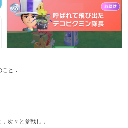
のこと．
と，次々と参戦し，