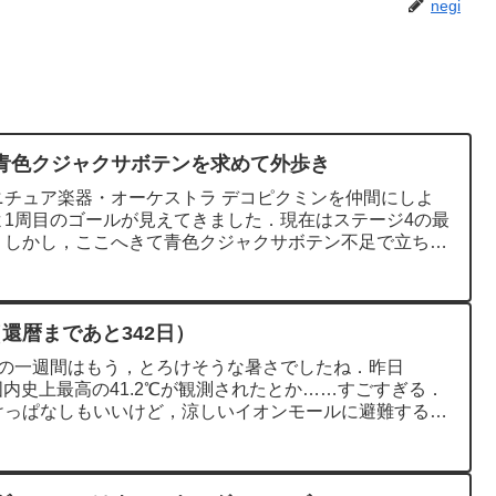
negi
青色クジャクサボテンを求めて外歩き
ニチュア楽器・オーケストラ デコピクミンを仲間にしよ
1周目のゴールが見えてきました．現在はステージ4の最
．しかし，ここへきて青色クジャクサボテン不足で立ち往
還暦まであと342日）
後の一週間はもう，とろけそうな暑さでしたね．昨日
国内史上最高の41.2℃が観測されたとか……すごすぎる．
けっぱなしもいいけど，涼しいイオンモールに避難するの