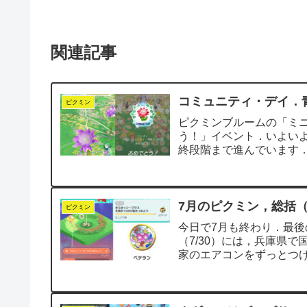
関連記事
コミュニティ・デイ．
ピクミン
ピクミンブルームの「ミ
う！」イベント．いよいよ
終段階まで進んでいます
生しています．お...
7月のピクミン，総括（
ピクミン
今日で7月も終わり．最
（7/30）には，兵庫県で
家のエアコンをずっとつ
もアリじゃない...