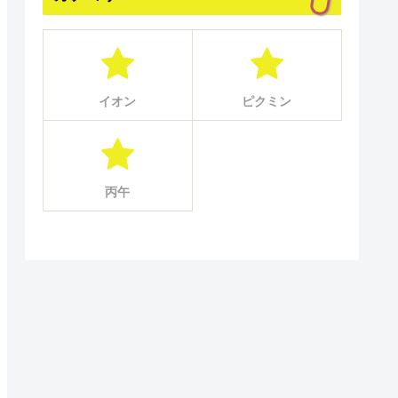
イオン
ピクミン
丙午