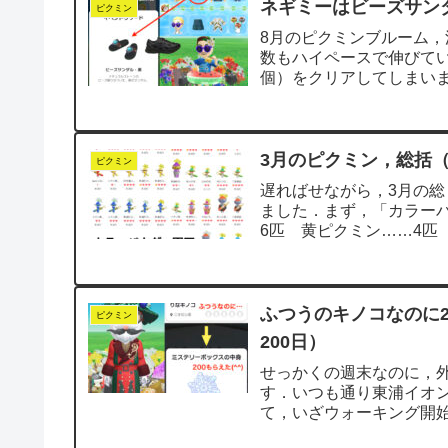
ネギミーはビーズサンダ
ピクミン
8月のピクミンブルーム
数もハイペースで伸びていて
個）をクリアしてしまい
「ビーズサン...
3月のピクミン，総括（
ピクミン
遅ればせながら，3月の総
ました．まず，「カラー
6匹 黄ピクミン……4匹
ン……5匹 羽ピ...
ふつうのキノコなのに
ピクミン
200日）
せっかくの週末なのに，
す．いつも通り東浦イオ
て，いざウォーキング開
間半コースだな」と心の..