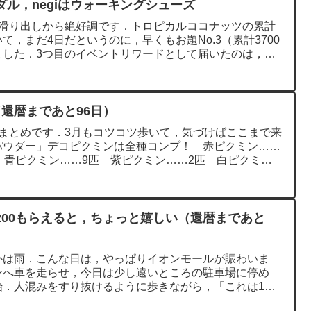
ル，negiはウォーキングシューズ
，滑り出しから絶好調です．トロピカルココナッツの累計
，まだ4日だというのに，早くもお題No.3（累計3700
ました．3つ目のイベントリワードとして届いたのは，
還暦まであと96日）
まとめです．3月もコツコツ歩いて，気づけばここまで来
パウダー」デコピクミンは全種コンプ！ 赤ピクミン……
 青ピクミン……9匹 紫ピクミン……2匹 白ピクミ
200もらえると，ちょっと嬉しい（還暦まであと
外は雨．こんな日は，やっぱりイオンモールが賑わいま
ンへ車を走らせ，今日は少し遠いところの駐車場に停め
始．人混みをすり抜けるように歩きながら，「これは1時
.