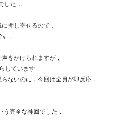
占でした．
気に押し寄せるので，
です．
で声をかけられますが，
らしています．
限らないのに，今回は全員が即反応．
という完全な神回でした．