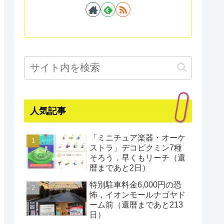
人気記事
「ミニチュア楽器・オーケ
ストラ」デコピクミン7種
そろう．早くもリーチ（還
暦まであと2日）
特別駐車料金6,000円の恐
怖，イオンモールナゴヤド
ーム前（還暦まであと213
日）