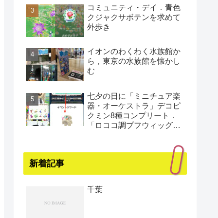
コミュニティ・デイ．青色
クジャクサボテンを求めて
外歩き
イオンのわくわく水族館か
ら，東京の水族館を懐かし
む
七夕の日に「ミニチュア楽
器・オーケストラ」デコピ
クミン8種コンプリート．
「ロココ調プフウィッグ・
プラチナ」もゲット（還暦
まであと1日）
新着記事
千葉