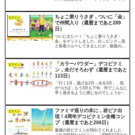
連動して，11月7日(金)から10日(月)まで
の4日間にわたって開催されたのです．プ
レイヤー全員が赤・青・黄の3チームにラ
ちょこ乗りうさぎ，ついに「金」
ンダムで...
ピクミン
で仲間入り（還暦まであと289
日）
ついにきたー！「ちょこ乗りうさぎ・
金」をゲットしました．白→ピンク→黒
と装着スルーしてきましたが，最後の金
はさすがに特別感あり．これを頭に乗っ
けて家族の輪にようやく合流です．着ぐ
るみは他のアイテムをほぼ寄せつけない
「カラーパウダー」デコピクミ
ので，ずっと単独装備でした...
ピクミン
ン，未だそろわず（還暦まであと
113日）
「行く1月，逃げる2月，去る3月」．気
がつけば，もう3月も下旬．何でこんなに
早く過ぎるように感じるのでしょうか．
不思議です．ピクミンブルームで今月集
めているのは，「カラーパウダー」デコ
ピクミン．リーチ（7種そろい）までは，
ファミマ巡りの末に，岩ピク出
一週間もかかりませ...
ピクミン
現！4周年デコピクミン全種コン
プ（還暦まであと206日）
最後の岩ピクミンが現れてくれました．
これで特別なピクミン，「4周年記念のお