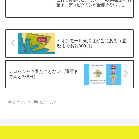
菓子」デコピクミンが全部そろいまし
た．まさに「銀の苗 大量育成計画」の成
果です．ここ数日は，いろんなファミマ
を巡っていました．こうして歩いてみる
と，意外と近い距離にた...
イオンモール東浦はどこにある（還
暦まであと360日）
アロハシャツ着たことない（還暦ま
であと358日）
ホーム
ピクミン