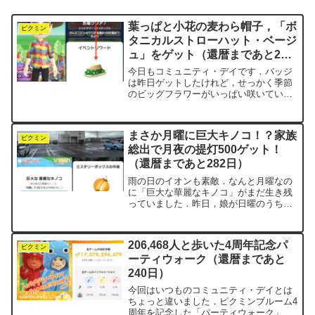
葉っぱと小花の麦わら帽子，「ボ
ピクミン
タニカルストローハット・ベージ
ュ」をゲット（還暦まであと24
日）
今日もコミュニティ・デイです．バッジ
は昨日ゲットしたけれど，せっかく季節
のビッグフラワーがいっぱい咲いている
ので，外歩きもしたくて歩いてイオンモ
ール東浦へ向かいました．色とりどりの
ベルフラワーが咲いていて，白・赤・青
まさか月曜に巨大キノコ！？家族
どれも，しっかりエキスを...
ピクミン
総出で月夜の提灯500ゲット！
（還暦まであと282日）
雨の日のイオンも素敵．なんと月曜なの
に「巨大な華麗なキノコ」がまだ生き残
っていました．昨日，娘が日曜のうちに
呼んでくれていたおかげです．父はその
時点で3回分を使い切っていたので，日付
が変わった瞬間に即参戦．他の家族も
206,468人と歩いた4周年記念パ
次々と合流し，気づけば参...
ピクミン
ーティウォーク（還暦まであと
240日）
今回はいつものコミュニティ・デイとは
ちょっと違いました．ピクミンブルーム4
周年を記念した「パーティウォーク」と