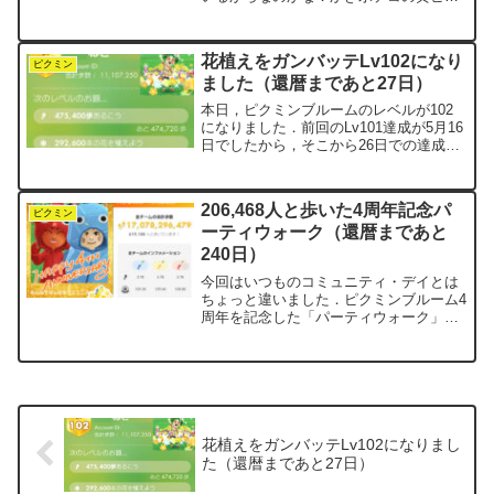
ミンが埋まらないままなので，つい岩ピ
クミンに目をやると…彼は抹茶のかき氷
をまとってます．最初はメロンかなと思
花植えをガンバッテLv102になり
ったけど，白玉がのってるか...
ピクミン
ました（還暦まであと27日）
本日，ピクミンブルームのレベルが102
になりました．前回のLv101達成が5月16
日でしたから，そこから26日での達成で
す．その前は1ヶ月以上かかっていたの
で，今回はかなりペースが上がりまし
た．たくさん歩いたのはもちろんです
206,468人と歩いた4周年記念パ
が，今回は「花植...
ピクミン
ーティウォーク（還暦まであと
240日）
今回はいつものコミュニティ・デイとは
ちょっと違いました．ピクミンブルーム4
周年を記念した「パーティウォーク」と
連動して，11月7日(金)から10日(月)まで
の4日間にわたって開催されたのです．プ
レイヤー全員が赤・青・黄の3チームにラ
ンダムで...
花植えをガンバッテLv102になりまし
た（還暦まであと27日）