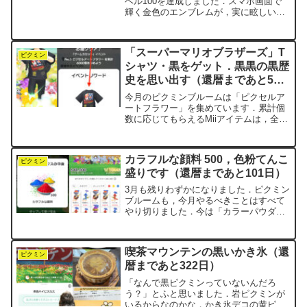
ベル100を達成しました．スマホ画面で
輝く金色のエンブレムが，実に眩しいで
す（笑）．ピクミンブルームを始めて2年
と1ヶ月．毎日コツコツと積み重ねてきま
した．次の大台は「1億歩」ということに
「スーパーマリオブラザーズ」T
なります．...
ピクミン
シャツ・黒をゲット．黒黒の黒歴
史を思い出す（還暦まであと58
日）
今月のピクミンブルームは「ピクセルア
ートフラワー」を集めています．累計個
数に応じてもらえるMiiアイテムは，全部
で8種類あります．今回はすべてTシャツ
ですね．8色をコンプリートするため，毎
日せっせと歩いています．前半の4つは
カラフルな顔料 500，色粉てんこ
1,000個刻み...
ピクミン
盛りです（還暦まであと101日）
3月も残りわずかになりました．ピクミン
ブルームも，今月やるべきことはすべて
やり切りました．今は「カラーパウダ
ー」デコピクミンイベントの3周目を，
特に目的もなく淡々と進めているところ
です．日曜なので巨大なキノコが出現し
喫茶マウンテンの黒いかき氷（還
ますが， 今のnegi...
ピクミン
暦まであと322日）
「なんで黒ピクミンっていないんだろ
う？」とふと思いました．岩ピクミンが
いるからなのかな．かき氷デコの黄ピク