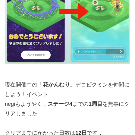
現在開催中の
「花かんむり」
デコピクミンを仲間に
しよう！イベント．
negiもようやく，
ステージ4
までの
1周目
を無事にク
リアしました．
クリアまでにかかった日数は
12日
です．