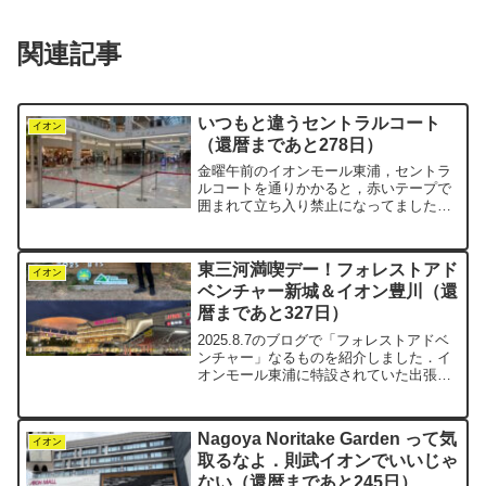
関連記事
いつもと違うセントラルコート
イオン
（還暦まであと278日）
金曜午前のイオンモール東浦，セントラ
ルコートを通りかかると，赤いテープで
囲まれて立ち入り禁止になってました．
土日だとイベントで人がいっぱいです
が，今日はその準備かな？普段と違う光
景にちょっとドキドキ．思わずスマホを
東三河満喫デー！フォレストアド
取り出しパシャリ．広く囲ま...
イオン
ベンチャー新城＆イオン豊川（還
暦まであと327日）
2025.8.7のブログで「フォレストアドベ
ンチャー」なるものを紹介しました．イ
オンモール東浦に特設されていた出張版
で，ちびっこたちが楽しそうに遊んでい
るのを見て，「これは本物にも行ってみ
たい！」となり，negi家で挑戦してきま
Nagoya Noritake Garden って気
した．行った...
イオン
取るなよ．則武イオンでいいじゃ
ない（還暦まであと245日）