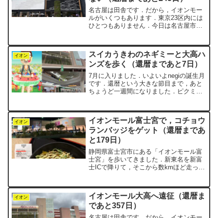
名古屋は田舎です．だから，イオンモー
ルがいくつもあります．東京23区内には
ひとつもありません．今日は名古屋市西
区にある「イオンモール Nagoya
Noritake Garden」を歩いてきました．則
武（のりたけ）というのは，このあたり
スイカうきわのネギミーと大高ハ
の地...
イオン
ンズを歩く（還暦まであと7日）
7月に入りました．いよいよnegiの誕生月
です．還暦という大きな節目まで，あと
ちょうど一週間になりました．ピクミン
ブルームでも，新しいイベントが続々と
始まっています．まずは心機一転，ネギ
ミー（negiのMii）を着替えさせることに
イオンモール富士宮で，コチョウ
しました．...
イオン
ランバッジをゲット（還暦まであ
と179日）
静岡県富士宮市にある「イオンモール富
士宮」を歩いてきました．新東名を新富
士ICで降りて，そこから数kmほど走った
場所にあります．到着した頃にはすでに
日が暮れていて，白地にピンクの文字の
イオンの看板がきれいに光っていまし
イオンモール大高へ遠征（還暦ま
た．普段見慣れているピ...
イオン
であと357日）
名古屋は田舎です．だから，イオンモー