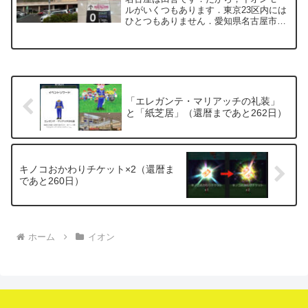
ルがいくつもあります．東京23区内には
ひとつもありません．愛知県名古屋市緑
区にある「イオンモール大高」を歩いて
きました．ホームグラウンドの東浦店以
外を歩くのは，negiにとってちょっとし
た遠征気分です．今...
「エレガンテ・マリアッチの礼装」
と「紙芝居」（還暦まであと262日）
キノコおかわりチケット×2（還暦ま
であと260日）
ホーム
イオン