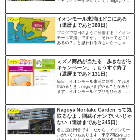
キャラクターが並んでいて，negiはウォ
ーキングの途中でつい見入ってしまうこ
とがしばしばです．7月に入ってからセー
ル中で，大きな「SALE」の文字が店先
イオンモール東浦はどこにある
で踊っています．そ...
イオン
（還暦まであと360日）
ブログで毎日のように登場する「イオン
モール東浦」ですが，「それってどこに
あるの？」と思われる方もいらっしゃる
かもしれません．愛知県には，2つの半島
があります．名古屋市から南に伸びた知
多半島と，豊橋市から西に突き出した渥
ミズノ商品が当たる「歩きながら
美半島です．タテが知多...
イオン
キャンペーン」，もうすぐ終了
（還暦まであと131日）
毎日，イオンモール東浦に到着して歩き
始めるとき，negiがまずやることがあり
ます．イオンモールアプリをひらき，
「モールでウォーキングスタート」のボ
タンを押すことです．ここ最近は，この
タイミングで必ずスタンプが1つもらえま
Nagoya Noritake Garden って気
した．イオンモールと...
イオン
取るなよ．則武イオンでいいじゃ
ない（還暦まであと245日）
名古屋は田舎です．だから，イオンモー
ルがいくつもあります．東京23区内には
ひとつもありません．今日は名古屋市西