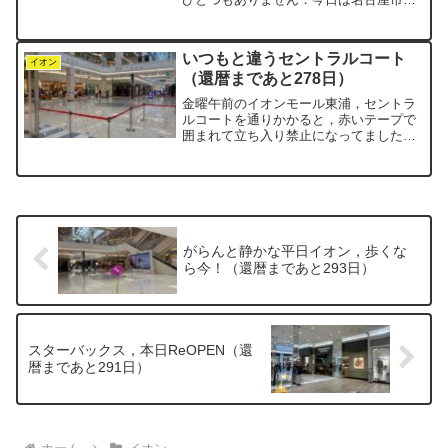
区にある「イオンモール Nagoya
Noritake Garden」を歩いてきました．則
武（のりたけ）というのは，このあたり
いつもと違うセントラルコート
の地...
イオン
（還暦まであと278日）
金曜午前のイオンモール東浦，セントラ
ルコートを通りかかると，赤いテープで
囲まれて立ち入り禁止になってました．
土日だとイベントで人がいっぱいです
が，今日はその準備かな？普段と違う光
景にちょっとドキドキ．思わずスマホを
取り出しパシャリ．広く囲ま...
がらんと静かな平日イオン，歩くな
ら今！（還暦まであと293日）
スターバックス，本日ReOPEN（還
暦まであと291日）