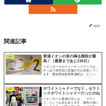
negi
関連記事
東浦イオンの音の鳴る階段が最
イオン
高！（還暦まであと236日）
イオンモールのウォーキングコースは，
やっぱり郊外型の店舗の方が充実してい
ます．愛知県知多郡東浦町は，どこへ出
しても恥ずかしくないくらいの立派な田
舎です．そのおかげで，「イオンモール
東浦」のコースは本当によくできていま
ホワイトシャドーでなく，セラミ
す．建物が広く，郊外型シ...
イオン
ックホワイトシャドーだったのね
イオンモール東浦の中には，「グラニ
フ」というお店があります．個性の強い