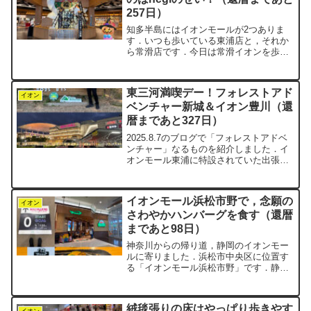
257日）
知多半島にはイオンモールが2つありま
す．いつも歩いている東浦店と，それか
ら常滑店です．今日は常滑イオンを歩い
てきました．直線的なコースを往復して
いるような感じのところです．1,631mコ
ース × 5周で計8,155mを1時間36分かか
東三河満喫デー！フォレストアド
りまし...
イオン
ベンチャー新城＆イオン豊川（還
暦まであと327日）
2025.8.7のブログで「フォレストアドベ
ンチャー」なるものを紹介しました．イ
オンモール東浦に特設されていた出張版
で，ちびっこたちが楽しそうに遊んでい
るのを見て，「これは本物にも行ってみ
たい！」となり，negi家で挑戦してきま
イオンモール浜松市野で，念願の
した．行った...
イオン
さわやかハンバーグを食す（還暦
まであと98日）
神奈川からの帰り道，静岡のイオンモー
ルに寄りました．浜松市中央区に位置す
る「イオンモール浜松市野」です．静岡
県には3つのイオンモールがあります．そ
のうち2つが浜松市の至近距離に集まって
いるのは面白いですね．ここで驚きの発
絨毯張りの床はやっぱり歩きやす
イオン