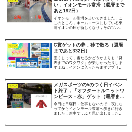
見がありました．あの...
い．イオンモール常滑（還暦まで
あと192日）
イオンモール常滑を歩いてきました．こ
このところ，ホームコースにしている東
浦イオンの床が新しくなり，そのツルツ
ル具合が気になって仕方ありません．そ
こでnegiは，他店舗の床を改めて観察し
てみようと思いつきました．同じ知多半
C賞ゲットの夢，秒で散る（還暦
島にあるもう一つのイ...
イオン
まであと332日）
宝くじって，当たるかどうかよりも「発
表までのワクワク」が楽しかったりしま
すよね．イオンに入ったらまずアプリを
立ち上げるのが日課のnegi．７月下旬か
ら，ウォーキングのたびにスタンプが1個
ずつ増えていて，気づけば22個もたまっ
メガスポーツの5のつく日イベン
てました．「これ...
イオン
ト終了，「オフタートルニットワ
ンピース・赤」ゲット（還暦まで
あと143日）
今日は日曜日．仕事もないので，夜にな
ってからイオンモール東浦へ歩きに行き
ました．途中で，ふと思い出しました．
「しまった，今日は5のつく日だったぁ」
時すでに遅し．トイレットペーパーはゲ
ットできず．モールの中を歩き始め，メ