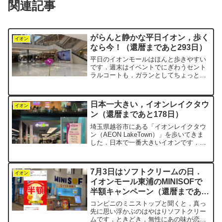
関連記事
がらんと静かな平日イオン，歩く
イオン
なら今！（還暦まであと293日）
平日のイオンモールはほんと歩きやすい
です．週末はイベントでにぎわうセント
ラルコートも，ガランとしてちょっと寂
しいくらい．なので「青色ケイトウ」を
植えてみました．こんなに広い建物を空
けておくのはもったいない！時間にゆと
日本一大きい，イオンレイクタウ
りがある人は，平日イオン...
イオン
ン（還暦まであと178日）
埼玉県越谷市にある「イオンレイクタウ
ン（AEON LakeTown）」を歩いてきま
した．日本で一番大きいイオンです．厳
密には「イオンモール」という名称では
ないのですが，イオンモール・ウォーキ
ングのコースがきちんと設置されていま
7月3日はソフトクリームの日．
す．なので，当...
イオン
イオンモール東浦のMINISOFで
半額キャンペーン（還暦まであと
5日）
コンビニのミニストップと聞くと，真っ
先に思い浮かぶのはやはりソフトクリー
ムです．ときどき，無性にあの味が恋し