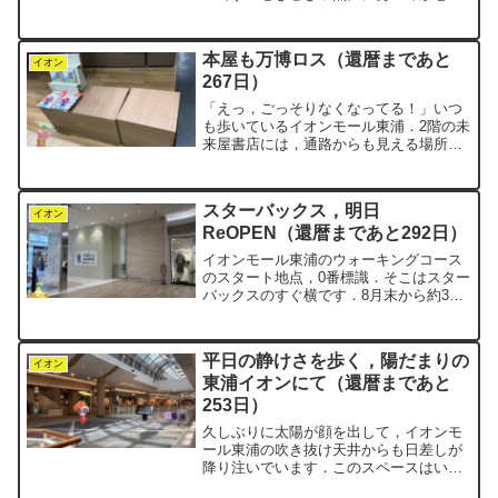
くなることがあります．そのミニストッ
プはイオングループの一員であり，イオ
ンモールの中にあるMINISOFでも，同じ
本屋も万博ロス（還暦まであと
ように美味しいソフ...
イオン
267日）
「えっ，ごっそりなくなってる！」いつ
も歩いているイオンモール東浦．2階の未
来屋書店には，通路からも見える場所に
大阪万博の本がずらっと並んでいまし
た．それが今日行ったら……ほぼ消えて
る！残っていたのはミャクミャクの絵本
スターバックス，明日
だけでした．まぁ，そりゃ...
イオン
ReOPEN（還暦まであと292日）
イオンモール東浦のウォーキングコース
のスタート地点，0番標識．そこはスター
バックスのすぐ横です．8月末から約3週
間，リニューアル準備でずっと休業中で
した．negiはコースを7周するので，各シ
ョップの前を7回通ることになります．ど
平日の静けさを歩く，陽だまりの
んなお店があ...
イオン
東浦イオンにて（還暦まであと
253日）
久しぶりに太陽が顔を出して，イオンモ
ール東浦の吹き抜け天井からも日差しが
降り注いでいます．このスペースはいつ
も携帯ショップや浄水器など，何かしら