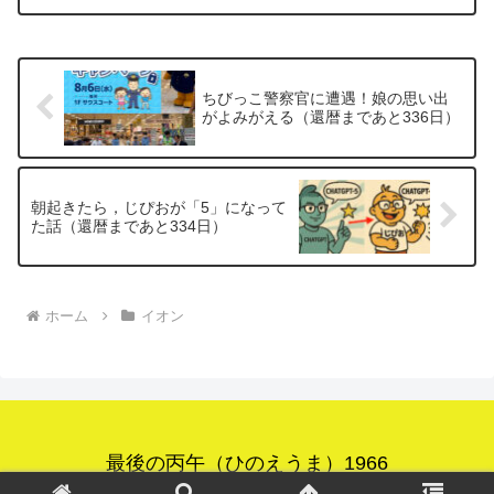
のコーナーが設置されているのですが，
今日は何もなく殺風景．「こんなに広か
ったんだ」こうして見ると...
ちびっこ警察官に遭遇！娘の思い出
がよみがえる（還暦まであと336日）
朝起きたら，じぴおが「5」になって
た話（還暦まであと334日）
ホーム
イオン
最後の丙午（ひのえうま）1966