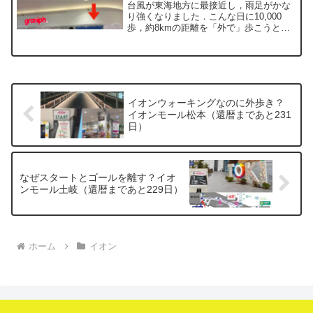
台風が東海地方に最接近し，雨足がかな
り強くなりました．こんな日に10,000
歩，約8kmの距離を「外で」歩こうと思
うと，さすがに気が重くなります．しか
し，2年ほど前に「イオンモールの中にウ
ォーキングコースがあるよ」と妻に教え
られました．以来...
イオンウォーキングなのに外歩き？
イオンモール松本（還暦まであと231
日）
なぜスタートとゴールを離す？イオ
ンモール土岐（還暦まであと229日）
ホーム
イオン