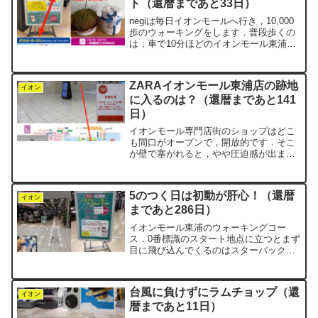
ト（還暦まであと33日）
negiは毎日イオンモールへ行き，10,000
歩のウォーキングをします．普段歩くの
は，車で10分ほどのイオンモール東浦で
す．出かけるタイミングがついつい遅く
なって，一日の流れが後ろへずれていく
——そんな傾向があります．それを強制
ZARAイオンモール東浦店の跡地
的にリセット...
イオン
に入るのは？（還暦まであと141
日）
イオンモール専門店街のショップはどこ
も間口がオープンで，開放的です．そこ
が壁で塞がれると，やや圧迫感が出ま
す．1月末に惜しまれながら閉店した
ZARAイオンモール東浦店．現在はリニ
ューアル工事の真っ最中で，全体が壁に
5のつく日は初動が肝心！（還暦
覆われています．ここはウォ...
イオン
まであと286日）
イオンモール東浦のウォーキングコー
ス．0番標識のスタート地点に立つとまず
目に飛び込んでくるのはスターバック
ス．そこからずんずん進んで，1番標識を
抜けてメガスポーツを正面に右折．ここ
までが毎日の「初動ルーティン」です．
台風に負けずにラムチョップ（還
完全に生活の一部になって...
イオン
暦まであと11日）