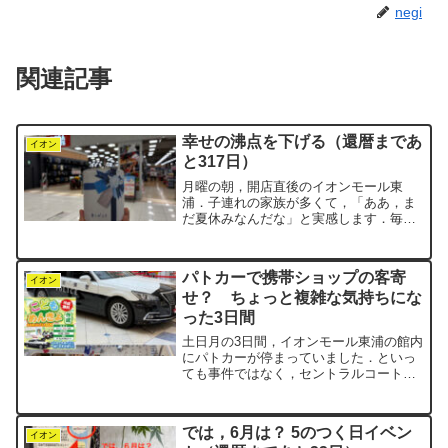
negi
関連記事
幸せの沸点を下げる（還暦まであ
イオン
と317日）
月曜の朝，開店直後のイオンモール東
浦．子連れの家族が多くて，「ああ，ま
だ夏休みなんだな」と実感します．毎月
「5」のつく日は，モール内を1,000歩以
上歩いた人に，メガスポーツさんが日用
品をプレゼントしてくれるんです．negi
パトカーで携帯ショップの客寄
はいつも7周する...
イオン
せ？ ちょっと複雑な気持ちにな
った3日間
土日月の3日間，イオンモール東浦の館内
にパトカーが停まっていました．といっ
ても事件ではなく，セントラルコートで
開催されていたイベントです．子ども向
けの「こどもめんきょ作成」イベントで
した．写真を撮ったり，自分だけの免許
では，6月は？ 5のつく日イベン
証を作ったりできるそう...
イオン