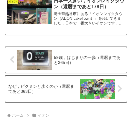
日本一大きい，イオンレイクタウ
日まではパトカーが展示...
イオン
ン（還暦まであと178日）
埼玉県越谷市にある「イオンレイクタウ
ン（AEON LakeTown）」を歩いてきま
した．日本で一番大きいイオンです．厳
密には「イオンモール」という名称では
ないのですが，イオンモール・ウォーキ
ングのコースがきちんと設置されていま
す．なので，当...
59歳，はじまりの一歩（還暦まであ
と365日）
なぜ，ピクミンと歩くのか（還暦ま
であと363日）
ホーム
イオン