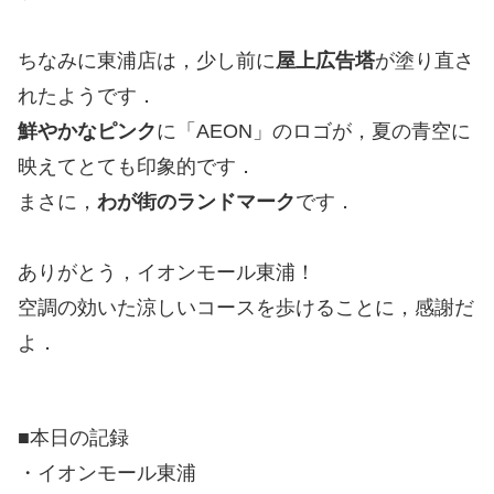
ちなみに東浦店は，少し前に
屋上広告塔
が塗り直さ
れたようです．
鮮やかなピンク
に「AEON」のロゴが，夏の青空に
映えてとても印象的です．
まさに，
わが街のランドマーク
です．
ありがとう，イオンモール東浦！
空調の効いた涼しいコースを歩けることに，感謝だ
よ．
■本日の記録
・イオンモール東浦