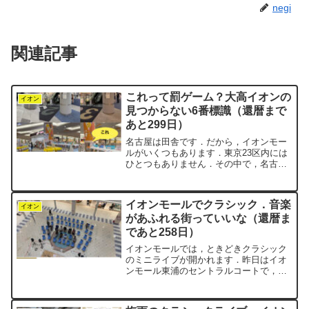
negi
関連記事
これって罰ゲーム？大高イオンの
イオン
見つからない6番標識（還暦まで
あと299日）
名古屋は田舎です．だから，イオンモー
ルがいくつもあります．東京23区内には
ひとつもありません．その中で，名古屋
市緑区にある「イオンモール大高」は，
negiの家から一番近い名古屋市内のイオ
ンモール．同じ知多半島内の「イオンモ
イオンモールでクラシック．音楽
ール常滑」へ行くよ...
イオン
があふれる街っていいな（還暦ま
であと258日）
イオンモールでは，ときどきクラシック
のミニライブが開かれます．昨日はイオ
ンモール東浦のセントラルコートで，ヴ
ァイオリン＆ピアノの生演奏が行われて
いました．屋上駐車場からエスカレータ
ーで降りる途中，客席がずらりと並んで