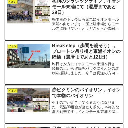
梅雨のクラシックライブ，イオン
いて，思わずパチリ．本当...
イオン
モール東浦にて（還暦まであと
29日）
梅雨空の下，今日も元気にイオンモール
東浦へ向かいます．屋上駐車場からモー
ル内に降りていくと，どこからか素敵な
音色が聞こえてきました．セントラルコ
ートでは，ヴァイオリンとピアノのミニ
ライブが開催されていました．時々行わ
Break step（歩調を崩そう），
れている「100万人のク...
イオン
ブロートン吊り橋と東浦イオンの
陸橋（還暦まであと121日）
昨日は夕方にイオンモール東浦へ行き，
陸橋の上から夕陽をバックにイオンの建
物を撮影しました．今日は真逆の方向か
ら撮ってみました．専門店街の開店に合
わせたので，もう10時は過ぎています．
朝陽をバックに……とはいきませんが，
赤ピクミンのバイオリン，イオン
方角は東を向いています...
イオン
で本物のバイオリン
セミの声が聞こえてくるようになりまし
た．気温30度台が当たり前の，本格的な
夏の到来です．イオンモール東浦の屋上
駐車場にも，日差しが容赦なく照りつけ
ます．今日も迷わず，涼しい館内のウォ
ーキングコースへ一直線です．さて，昨