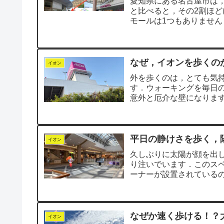
愛知県にある名古屋市は，
と比べると，その2割ほど
モールは1つもありませ
店舗は土地の価...
なぜ，イオンを歩くのか
イオン
外を歩くのは，とても気
す．ウォーキングを毎日
意外と厄介な壁になりま
見かけると，「すご...
平日の静けさを歩く，
イオン
久しぶりに太陽が顔を出
り注いでいます．このス
ーナーが設置されている
だ」こうして見ると...
なぜか速く歩ける！？大
イオン