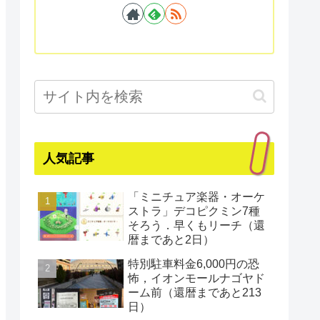
人気記事
「ミニチュア楽器・オーケ
ストラ」デコピクミン7種
そろう．早くもリーチ（還
暦まであと2日）
特別駐車料金6,000円の恐
怖，イオンモールナゴヤド
ーム前（還暦まであと213
日）