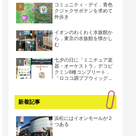
コミュニティ・デイ．青色
クジャクサボテンを求めて
外歩き
イオンのわくわく水族館か
ら，東京の水族館を懐かし
む
七夕の日に「ミニチュア楽
器・オーケストラ」デコピ
クミン8種コンプリート．
「ロココ調プフウィッグ・
プラチナ」もゲット（還暦
まであと1日）
新着記事
浜松にはイオンモールが２
つある