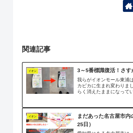
関連記事
3～5番標識復活！さす
イオン
我らがイオンモール東浦は
カピカに生まれ変わりまし
らく消えたままになって
階へ上がった瞬...
まだあった名古屋市内
イオン
25日）