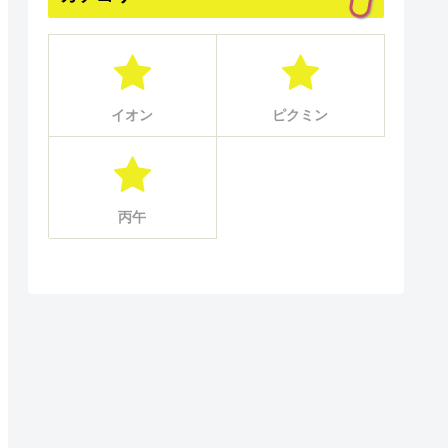
イオン
ピクミン
丙午