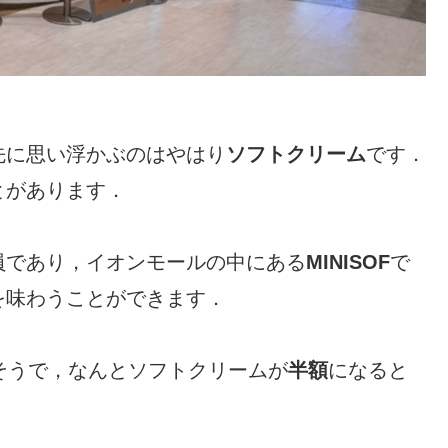
先に思い浮かぶのはやはり
ソフトクリーム
です．
とがあります．
員であり，イオンモールの中にある
MINISOF
で
を味わうことができます．
そうで，なんとソフトクリームが
半額
になると