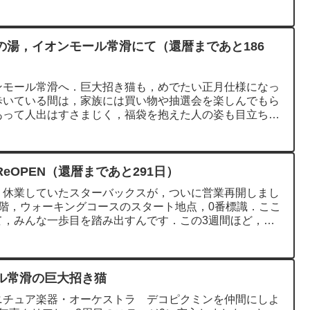
の湯，イオンモール常滑にて（還暦まであと186
ンモール常滑へ．巨大招き猫も，めでたい正月仕様になっ
歩いている間は，家族には買い物や抽選会を楽しんでもら
あって人出はすさまじく，福袋を抱えた人の姿も目立ちま
eOPEN（還暦まであと291日）
く休業していたスターバックスが，ついに営業再開しまし
階，ウォーキングコースのスタート地点，0番標識．ここ
て，みんな一歩目を踏み出すんです．この3週間ほど，ず
ル常滑の巨大招き猫
ニチュア楽器・オーケストラ デコピクミンを仲間にしよ