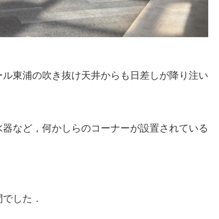
ール東浦の吹き抜け天井からも日差しが降り注い
水器など，何かしらのコーナーが設置されている
間でした．