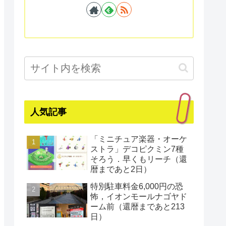
人気記事
「ミニチュア楽器・オーケ
ストラ」デコピクミン7種
そろう．早くもリーチ（還
暦まであと2日）
特別駐車料金6,000円の恐
怖，イオンモールナゴヤド
ーム前（還暦まであと213
日）