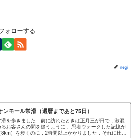
iをフォローする
negi
オンモール常滑（還暦まであと75日）
常滑を歩きました．前に訪れたときは正月三が日で，激混
めるお客さんの間を縫うように， 忍者ウォークした記憶が
8km）を歩くのに，2時間以上かかりました．それに比べ