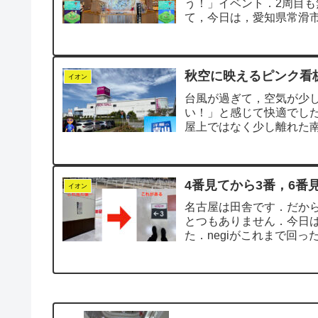
う！」イベント．2周目も
て，今日は，愛知県常滑
毎日歩いているイオ...
秋空に映えるピンク看
イオン
台風が過ぎて，空気が少
い！」と感じて快適でし
屋上ではなく少し離れた
上げた空がとても綺麗で..
4番見てから3番，6番
イオン
名古屋は田舎です．だから
とつもありません．今日
た．negiがこれまで回
たコースを訪...