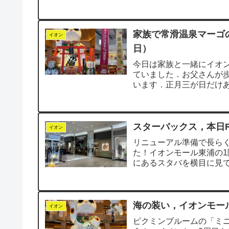
ると今日は快...
家族で常滑温泉マーゴ
イオン
日）
今日は家族と一緒にイオ
ていました．お父さんが
います．正月三が日だけ
した．お正月らしく...
スターバックス，本日R
イオン
リニューアル準備で長ら
た！イオンモール東浦の1
にあるスタバを横目に見
っとシャッターに...
海の装い，イオンモー
イオン
ピクミンブルームの「ミ