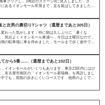
無事クリアし，3周目のステージ9に突入しました．さ
市にあるイオンモール常滑まで，足を延ばしてきました．
板と次男の裏切りTシャツ（還暦まであと305日）
し変わった気がします．特に朝は久しぶりに「暑くな
た．気分よくイオンモール東浦へ．今日は土曜日なので，
南側の駐車場に車を停めました．モールまで歩く途中で見
.
見てから5番……（還暦まであと102日）
，イオンモールがいくつもあります．東京23区内にはひ
は，名古屋市南区の「イオンモール新瑞橋」を再訪しまし
った中でも，屈指の歩きにくいコースです．他県のよくでき