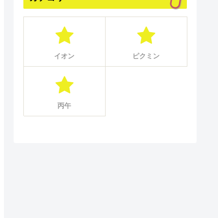
イオン
ピクミン
丙午