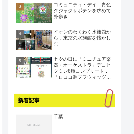
コミュニティ・デイ．青色
クジャクサボテンを求めて
外歩き
イオンのわくわく水族館か
ら，東京の水族館を懐かし
む
七夕の日に「ミニチュア楽
器・オーケストラ」デコピ
クミン8種コンプリート．
「ロココ調プフウィッグ・
プラチナ」もゲット（還暦
まであと1日）
新着記事
千葉