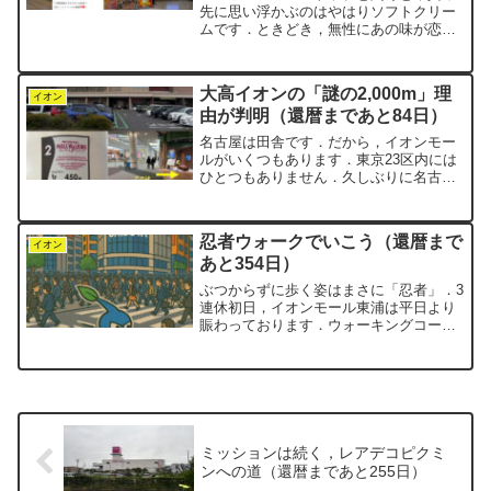
先に思い浮かぶのはやはりソフトクリー
ムです．ときどき，無性にあの味が恋し
くなることがあります．そのミニストッ
プはイオングループの一員であり，イオ
ンモールの中にあるMINISOFでも，同じ
大高イオンの「謎の2,000m」理
ように美味しいソフ...
イオン
由が判明（還暦まであと84日）
名古屋は田舎です．だから，イオンモー
ルがいくつもあります．東京23区内には
ひとつもありません．久しぶりに名古屋
市緑区にある「イオンモール大高」を歩
いてきました．あいにくの雨でしたが，
黒い雲を背景にした建物もまた一興で
忍者ウォークでいこう（還暦まで
す．ここはすでに何度も歩...
イオン
あと354日）
ぶつからずに歩く姿はまさに「忍者」．3
連休初日，イオンモール東浦は平日より
賑わっております．ウォーキングコース
を歩くにも，いつもより少し注意が必要
です．一時，毎週のように愛知と東京を
車で往復していた時期がありました．目
的地は上野なのですが，...
ミッションは続く，レアデコピクミ
ンへの道（還暦まであと255日）