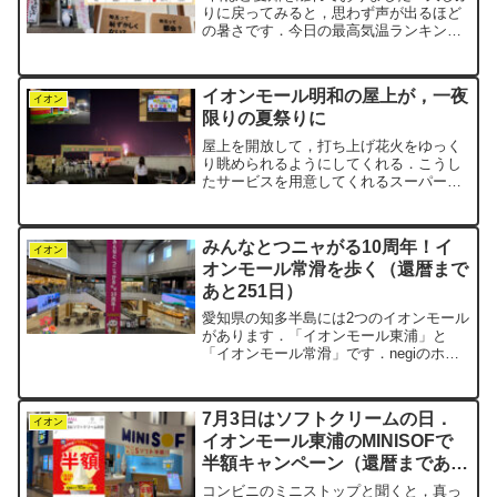
りに戻ってみると，思わず声が出るほど
の暑さです．今日の最高気温ランキング
10位以内に，愛知県から2つの地区がラ
ンクインしていました．2位に豊田市
（40.1℃），5位に名古屋市（39.7℃）が
イオンモール明和の屋上が，一夜
入っています...
イオン
限りの夏祭りに
屋上を開放して，打ち上げ花火をゆっく
り眺められるようにしてくれる．こうし
たサービスを用意してくれるスーパー
は，ときどき見かけます．イオンは，そ
こからもう一歩踏み込んで，夜市まで開
いてくれました．その名も「満天夜市〜
みんなとつニャがる10周年！イ
屋上遊園地編〜」です．今日...
イオン
オンモール常滑を歩く（還暦まで
あと251日）
愛知県の知多半島には2つのイオンモール
があります．「イオンモール東浦」と
「イオンモール常滑」です．negiのホー
ムである東浦イオンは今年で24周年．そ
の名のとおり半島の東側にあります．一
方，常滑イオンはちょうど10周年．半島
7月3日はソフトクリームの日．
の西海岸，中部国...
イオン
イオンモール東浦のMINISOFで
半額キャンペーン（還暦まであと
5日）
コンビニのミニストップと聞くと，真っ