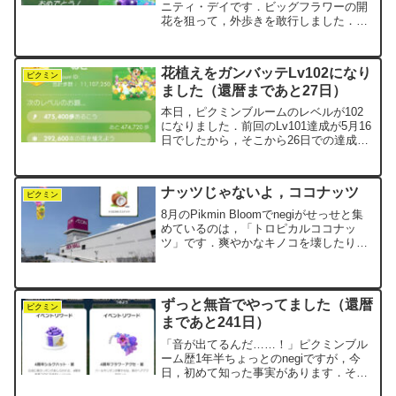
ニティ・デイです．ビッグフラワーの開
花を狙って，外歩きを敢行しました．い
つもは車で向かうイオンモール東浦へ，
今日はあえて徒歩で向かいます．すると
途中の道筋に，パーロット咲きのチュー
花植えをガンバッテLv102になり
リップが咲き誇っていまし...
ピクミン
ました（還暦まであと27日）
本日，ピクミンブルームのレベルが102
になりました．前回のLv101達成が5月16
日でしたから，そこから26日での達成で
す．その前は1ヶ月以上かかっていたの
で，今回はかなりペースが上がりまし
た．たくさん歩いたのはもちろんです
ナッツじゃないよ，ココナッツ
が，今回は「花植...
ピクミン
8月のPikmin Bloomでnegiがせっせと集
めているのは，「トロピカルココナッ
ツ」です．爽やかなキノコを壊したり，
イベントのお題を進めたりしながら，コ
ツコツと数を増やしています．週末に
は，運よく巨大キノコに何個も出会うこ
とができまし...
ずっと無音でやってました（還暦
ピクミン
まであと241日）
「音が出てるんだ……！」ピクミンブル
ーム歴1年半ちょっとのnegiですが，今
日，初めて知った事実があります．そ
う，ピクミンブルームって――音が鳴っ