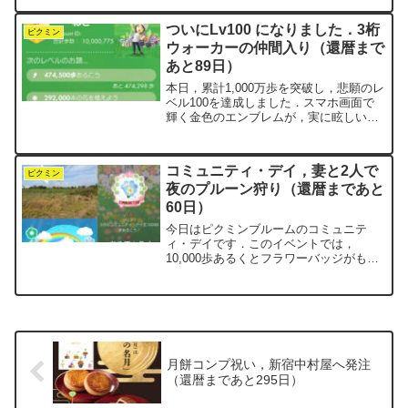
てたんです．いつも消音でやっていたの
で，全く気づきませんでした．ウォーキ
ついにLv100 になりました．3桁
ング中はたいていAud...
ピクミン
ウォーカーの仲間入り（還暦まで
あと89日）
本日，累計1,000万歩を突破し，悲願のレ
ベル100を達成しました．スマホ画面で
輝く金色のエンブレムが，実に眩しいで
す（笑）．ピクミンブルームを始めて2年
と1ヶ月．毎日コツコツと積み重ねてきま
した．次の大台は「1億歩」ということに
コミュニティ・デイ，妻と2人で
なります．...
ピクミン
夜のプルーン狩り（還暦まであと
60日）
今日はピクミンブルームのコミュニテ
ィ・デイです．このイベントでは，
10,000歩あるくとフラワーバッジがもら
えます．negiにとって毎日10,000歩は日
課なので，歩数的には特別なことはあり
ません．コミュニティ・デイの醍醐味は
むしろ，ビッグ...
月餅コンプ祝い，新宿中村屋へ発注
（還暦まであと295日）