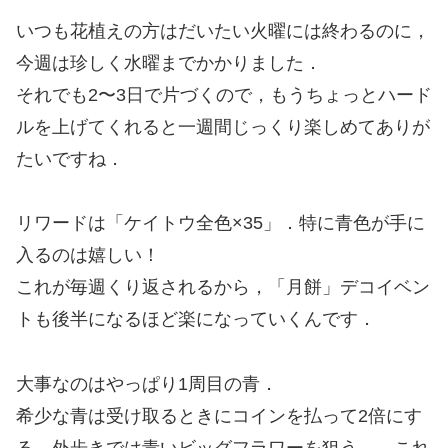
いつも花植えの方はだいたい火曜には終わるのに，
今週は珍しく水曜までかかりました．
それでも2〜3日で片づくので，もうちょっとハード
ルを上げてくれると一週間じっくり楽しめてありが
たいですね．
リワードは「ケイトウ全色×35」．特に青色が手に
入るのは嬉しい！
これが毎週くり返されるから，「月餅」デコイベン
トも後半になるほど楽になっていくんです．
大事なのはやっぱり1周目の青．
希少な青は受け取るときにコインを払って2倍にす
る．外歩きでは青いビッグフラワーを狙う――これ