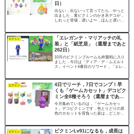
日）
出ない，出ないって言ってたら…やっと
出ました．黄ピクミンのかき氷デコが，
しれっと登場．遅いよ〜，ほんと遅い．
君の場所は真ん中の特等席なんだから，
空席だとめっちゃ目立つんだよね．まあ
でも，8月中に来てくれたからヨシとしま
「エレガンテ・マリアッチの礼
しょう．デコのソースは...
ピクミン
装」と「紙芝居」（還暦まであと
262日）
10月のピクミンブルームも終盤戦に入り
ました．今日は「ディア・デ・ムエルト
ス」イベント6番目のリワード，「エレガ
ンテ・マリアッチの礼装」をゲットしま
した．またまた謎のカタカナ……こうい
うときはじぴおに相談です．
4日でリーチ，7日でコンプ！早
elegante（エレガンテ）...
ピクミン
くも「ゲームカセット」デコピク
ミン全8種そろう（還暦まであと
61日）
今月集めているのは，「ゲームカセッ
ト」デコピクミンです．色とりどりの原
色のカセットを背負った姿は，どこか懐
かしく，愛嬌がありますね．昨日，5月7
日に全8種をコンプリートしました．開始
からわずか1週間での達成は，negiのこれ
ピクミンLv91になるも，成長は
までのプレイ史上...
ピクミン