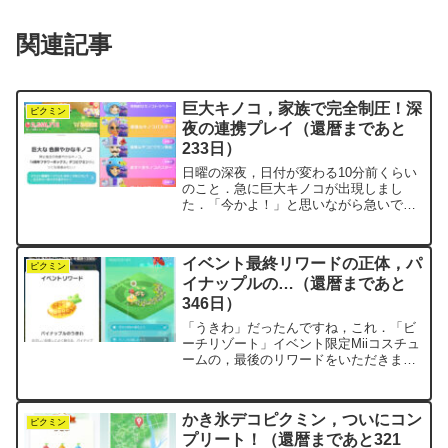
関連記事
巨大キノコ，家族で完全制圧！深
ピクミン
夜の連携プレイ（還暦まであと
233日）
日曜の深夜，日付が変わる10分前くらい
のこと．急に巨大キノコが出現しまし
た．「今かよ！」と思いながら急いで参
加．すぐさまメガホンで家族に応援を飛
ばすと，次々と参戦し，気がつけばnegi
家5人でまさかの完全独占でした．巨大キ
イベント最終リワードの正体，パ
ノコは出た瞬間にプ...
ピクミン
イナップルの…（還暦まであと
346日）
「うきわ」だったんですね，これ．「ビ
ーチリゾート」イベント限定Miiコスチュ
ームの，最後のリワードをいただきまし
た．月初めに公式記事でイベント概要を
ざっとチェックし，「ふむふむ，今月は
こんなのがもらえるんだ」と確認してお
かき氷デコピクミン，ついにコン
りました．アロハシャ...
ピクミン
プリート！（還暦まであと321