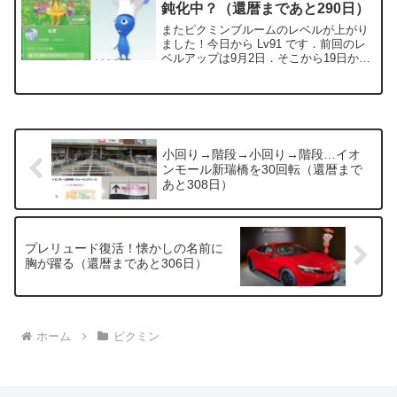
鈍化中？（還暦まであと290日）
またピクミンブルームのレベルが上がり
ました！今日から Lv91 です．前回のレ
ベルアップは9月2日．そこから19日かか
って到達．ちなみに，その前のLv89→90
は17日でクリアしてたので，ちょっと足
踏みした感じ．レベルの上がり方と歩数
は比例...
小回り→階段→小回り→階段…イオ
ンモール新瑞橋を30回転（還暦まで
あと308日）
プレリュード復活！懐かしの名前に
胸が躍る（還暦まであと306日）
ホーム
ピクミン