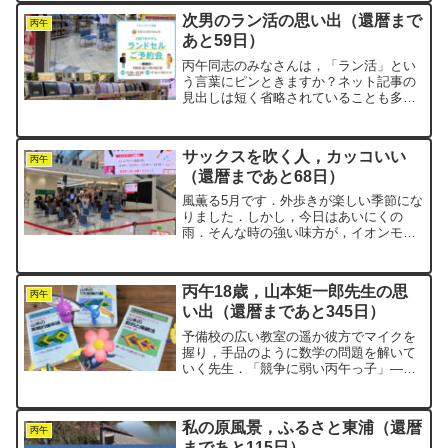
り．そんな中，うちの子たちも果敢に大
次男のラン活の思い出（還暦まで
阪へ出かけていきま...
丙午
あと59日）
丙午同志のみなさんは，「ラン活」とい
う言葉にピンときますか？ネット記事の
見出しは短く省略されていることも多
く，最初は何の話かわからないことがし
ばしばあります．恥ずかしながらnegi
も，「ラン活」がランドセル活動の略だ
サックスを吹く人，カッコいい
とすぐには結びつきません...
丙午
（還暦まであと68日）
風薫る5月です．外歩きが楽しい季節にな
りました．しかし，今日はあいにくの
雨．そんな時の強い味方が，イオンモー
ルの屋内ウォーキングコースです．平日
金曜ではありますが，イオンモール東浦
の中は結構な人出．年休をうまくつなげ
丙午18歳，山本矩一郎先生の思
て，すでに長期休暇に入っ...
丙午
い出（還暦まであと345日）
予備校の広い教室の遥か彼方でマイクを
握り，手品のように数学の問題を解いて
いく先生．「競争に弱い丙午っ子」——
我々は，人生の節目節目でそう言われて
きました．まるで，今の30歳前後の人た
ちが「ゆとり世代」と呼ばれてきたよう
私の原風景，ふるさと東浦（還暦
に．「それって，私たち...
丙午
まであと115日）