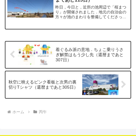
昨日，今日と，近所の池周辺で「桜まつ
り」が開催されました．地元の自治会の
方々が池のまわりを整備してくださっ
た，温かい手作りのイベントです．今年
から始まった初めての試みだそうです
が，キッチンカーも出て賑わっていまし
た．ここは普段の散歩にもうっ...
着ぐるみ派の意地．ちょこ乗りうさ
ぎ解禁はもう少し先（還暦まであと
307日）
秋空に映えるピンク看板と次男の裏
切りTシャツ（還暦まであと305日）
ホーム
丙午