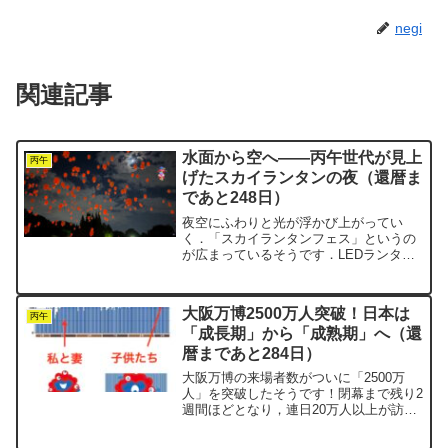
negi
関連記事
水面から空へ――丙午世代が見上
丙午
げたスカイランタンの夜（還暦ま
であと248日）
夜空にふわりと光が浮かび上がってい
く．「スカイランタンフェス」というの
が広まっているそうです．LEDランタン
に願いごとを書いて，合図とともに一斉
に放つ．火を使わないから安全で，環境
にもやさしい新しいタイプのイベントで
大阪万博2500万人突破！日本は
す．丙午世代のnegiに...
丙午
「成長期」から「成熟期」へ（還
暦まであと284日）
大阪万博の来場者数がついに「2500万
人」を突破したそうです！閉幕まで残り2
週間ほどとなり，連日20万人以上が訪れ
ています．チケットを持っていても入場
できない人が出てしまうほどの大盛況ぶ