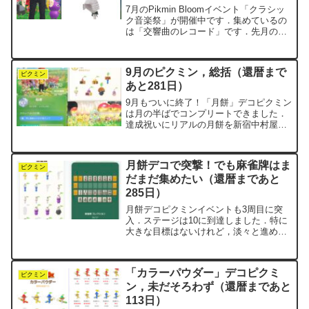
と4日）
7月のPikmin Bloomイベント「クラシッ
ク音楽祭」が開催中です．集めているの
は「交響曲のレコード」です．先月の
「ニシンのマリネ」からの振り幅がすご
いです（笑）最初のお題は「交響曲のレ
コードを累計1500個あつめよう」という
9月のピクミン，総括（還暦まで
もので，本...
ピクミン
あと281日）
9月もついに終了！「月餅」デコピクミン
は月の半ばでコンプリートできました．
達成祝いにリアルの月餅を新宿中村屋で
注文したので，こちらももうすぐ到着予
定．ゲームとリアルがつながる瞬間っ
て，ちょっと嬉しいですね．そのあとも
月餅デコで突撃！でも麻雀牌はま
月餅ピクミンが増え続けて...
ピクミン
だまだ集めたい（還暦まであと
285日）
月餅デコピクミンイベントも3周目に突
入．ステージは10に到達しました．特に
大きな目標はないけれど，淡々と進めて
いくのも悪くないですね．月餅デコ部隊
はどんどん強化されていて，キノコ突撃
時の総おしごと力は1万超え！こうなると
「カラーパウダー」デコピクミ
逆に余ってくるのが「...
ピクミン
ン，未だそろわず（還暦まであと
113日）