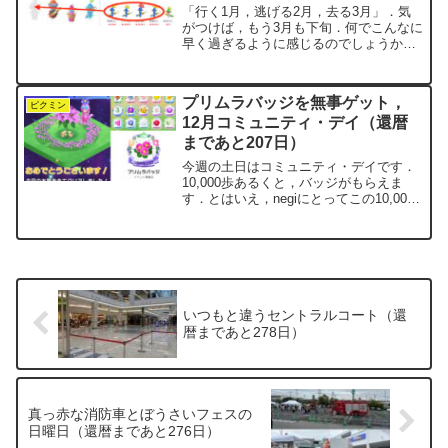
「行く1月，逃げる2月，去る3月」．気
がつけば，もう3月も下旬．何でこんなに
早く過ぎるように感じるのでしょうか．
不思議です．ピクミンブルームで今月集
めているのは，「カラーパウダー」デコ
ピクミン．リーチ（7種そろい）までは，
プリムラバッジを無事ゲット，
一週間もかかりませ...
ピクミン
12月コミュニティ・デイ（還暦
まであと207日）
今週の土日はコミュニティ・デイです．
10,000歩あるくと，バッジがもらえま
す．とはいえ，negiにとってこの10,000
歩は特別な数字ではありません．59歳か
ら60歳にかけての毎日の目標として，日
課にしているからです．なので，普通に
歩いて...
いつもと違うセントラルコート（還
暦まであと278日）
真っ赤な消防車とぼうさいフェスの
日曜日（還暦まであと276日）