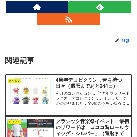
negi
関連記事
4周年デコピクミン，青を待つ
ピクミン
日々（還暦まであと244日）
今月のコレクションは「4周年フラワーボ
ックス」デコピクミン．いよいよリーチ
がかかりました．全8種のうち，残るは青
ピクミンだけです．イベント開始からま
だ6日．このペースなら上出来です．ちな
みに先月の「カラベラ」デコピクミンは
クラシック音楽祭イベント，最初
10月9日にコンプ...
ピクミン
のリワードは「ロココ調ロールウ
ィッグ・シルバー」（還暦まであ