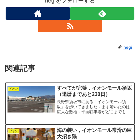
negiをフォローする
negi
関連記事
すべてが完璧，イオンモール須坂
イオン
（還暦まであと230日）
長野県須坂市にある「イオンモール須
坂」を歩いてきました．まず驚いたのは
広大な敷地．平面駐車場がどこまでも続
きます．せっかくなので，建物から一番
遠い場所に車を駐めて写真を撮りまし
た．バックの山々が本当にきれいですイ
海の装い，イオンモール常滑の巨
オンモール須坂は，先月開業し...
イオン
大招き猫