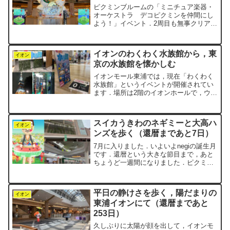
ピクミンブルームの「ミニチュア楽器・
オーケストラ デコピクミンを仲間にし
よう！」イベント．2周目も無事クリア
し，3周目のステージ9に突入しました．
さて，今日は，愛知県常滑市にあるイオ
ンモール常滑まで，足を延ばしてきまし
イオンのわくわく水族館から，東
た．毎日歩いているイオ...
イオン
京の水族館を懐かしむ
イオンモール東浦では，現在「わくわく
水族館」というイベントが開催されてい
ます．場所は2階のイオンホールで，ウォ
ーキングコースの途中にあるので，歩く
たびに視界に入ってきます．それより何
より，スタート地点の0番標識の真横に，
スイカうきわのネギミーと大高ハ
三角柱の看板がどーん...
イオン
ンズを歩く（還暦まであと7日）
7月に入りました．いよいよnegiの誕生月
です．還暦という大きな節目まで，あと
ちょうど一週間になりました．ピクミン
ブルームでも，新しいイベントが続々と
始まっています．まずは心機一転，ネギ
ミー（negiのMii）を着替えさせることに
平日の静けさを歩く，陽だまりの
しました．...
イオン
東浦イオンにて（還暦まであと
253日）
久しぶりに太陽が顔を出して，イオンモ