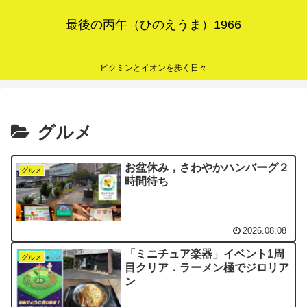
最後の丙午（ひのえうま）1966
ピクミンとイオンを歩く日々
グルメ
お盆休み，さわやかハンバーグ２
グルメ
時間待ち
2026.08.08
「ミニチュア楽器」イベント1周
グルメ
目クリア．ラーメン極でジロリア
ン