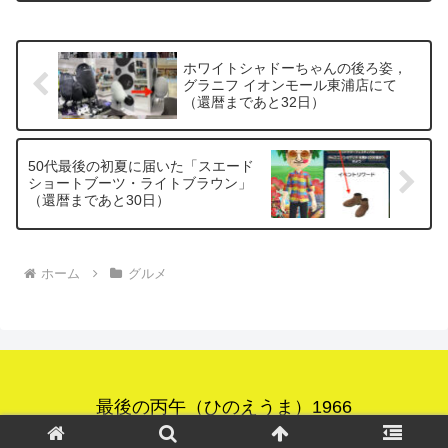
滑の駐車場で見上げた空が，あまりにも
綺麗すぎて思わずパチリ．...
ホワイトシャドーちゃんの後ろ姿，
グラニフ イオンモール東浦店にて
（還暦まであと32日）
50代最後の初夏に届いた「スエード
ショートブーツ・ライトブラウン」
（還暦まであと30日）
ホーム
グルメ
最後の丙午（ひのえうま）1966
© 2025 最後の丙午（ひのえうま）1966.