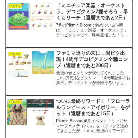
ュームにぴったりの季節です．スイカ柄
「ミニチュア楽器・オーケスト
のうきわは現実...
ピクミン
ラ」デコピクミン7種そろう．早
くもリーチ（還暦まであと2日）
7月のPikmin Bloomで集めている仲間
は，「ミニチュア楽器・オーケストラ」
デコピクミンです．昨年登場した「ミニ
チュア楽器」デコピクミンは，「ミニチ
ュア楽器・ブラスバンド」と名前が変わ
り，今回のオーケストラ版とは別カテゴ
ファミマ巡りの末に，岩ピク出
リーになりまし...
ピクミン
現！4周年デコピクミン全種コン
プ（還暦まであと206日）
最後の岩ピクミンが現れてくれました．
これで特別なピクミン，「4周年記念のお
菓子」デコピクミンが全部そろいまし
た．まさに「銀の苗 大量育成計画」の成
果です．ここ数日は，いろんなファミマ
を巡っていました．こうして歩いてみる
ついに最終リワード！「フローラ
と，意外と近い距離にた...
ピクミン
ルワンピース・アイボリー」をゲ
ット（還暦まであと15日）
Pikmin Bloomの6月イベント「ミッドサ
マーフェスティバル」をコツコツと進め
てきましたが，ついに最後のリワードを
手に入れました．今回クリアしたNo.6の