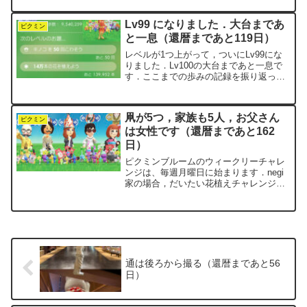
最終お題は，「ニシンのマリネを累計
12200個あつめよう」というものでし
Lv99 になりました．大台まであ
た．前回...
ピクミン
と一息（還暦まであと119日）
レベルが1つ上がって，ついにLv99にな
りました．Lv100の大台まであと一息で
す．ここまでの歩みの記録を振り返って
みます．Lv91
2025.9.21達成 花9.1万本 30万歩
Lv92 累計710万歩 2025....
凧が5つ，家族も5人，お父さん
ピクミン
は女性です（還暦まであと162
日）
ピクミンブルームのウィークリーチャレ
ンジは、毎週月曜日に始まります．negi
家の場合，だいたい花植えチャレンジが
火曜日，歩数チャレンジが水曜日に終
了，というパターンが多いです．チャレ
ンジ中の様子のスナップショットを撮る
と，今は「全員で凧揚げ...
通は後ろから撮る（還暦まであと56
日）