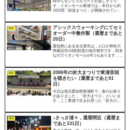
何やらセントラルコートが楽しそうで
す．イオンモール東浦では，本日から約
10日間「鉄道まつり」が開催されていま
す．ジオラマにプラ鉄道，実際に乗れる
ミニ新幹線もあります．乗車賃は大人
100円，子ども200円という設定です．子
アシックスウォーキングにてセミ
ども料金の方が高いと...
丙午
オーダー中敷作製（還暦まであと
20日）
愛知県にある名古屋市は，人口が神奈川
県横浜市の6割程度の地方都市です．田舎
なのでイオンモールが6つもあります．横
浜市や東京23区内には1つもありませ
ん．今日は名古屋市熱田区の「イオンモ
ール熱田」を歩いてきました．ピクミン
2086年の於大まつりで東浦音頭
ブルームのプレイヤー...
丙午
を聴きたい（還暦まであと81
日）
今日は地元愛知県東浦町で，春のお祭り
がありました．「於大まつり」といいま
す．ここ東浦で生まれ育った「於大の
方」にちなんだものです．於大というの
は，徳川家康の生母です．会場は，於大
公園，明徳寺川沿い，そしてイオンモー
♪さっさ浦々，還暦間近（還暦ま
ル東浦セントラルコートです...
丙午
であと331日）