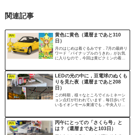
関連記事
黄色に黄色（還暦まであと310
丙午
日）
月のはじめは着ぐるみです．7月の最終リ
ワード「パイナップルのうきわ」がお気
に入りなので，今回は黄ピクミンの着ぐ
るみに合わせてみました．……黄色に黄
色．なんかビミョーです．昔からnegiは
洋服のコーディネートが得意ではありま
LEDの光の中に，豆電球のぬくも
せん．上下を同系色...
丙午
りを見た夜（還暦まであと208
日）
この時期，様々なところでイルミネーシ
ョン点灯が行われています．毎日歩いて
いるイオンモール東浦でも，中央入り口
のところでサンタとトナカイがピカピ
カ．いつもは屋上駐車場を使っているの
で，この入り口を利用することはありま
丙午にとっての「さくら号」と
せん．ただ，ここはウォーキ...
丙午
は？（還暦まであと103日）