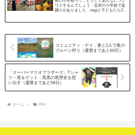
夜の小学校って，どうしてあんなにワク
ワクするんでしょう．近所の小学校で盆
踊りがありました．negiと子どもたち3人
が通った，思い出の学校です．1973年当
時，6歳で駆け回っていた丙午世代の私た
ちは，来年で60歳．あの頃の10倍もの時
間を生き...
コミュニティ・デイ，妻と2人で夜の
プルーン狩り（還暦まであと60日）
「スーパーマリオブラザーズ」Tシャ
ツ・黒をゲット．黒黒の黒歴史を思
い出す（還暦まであと58日）
ホーム
丙午