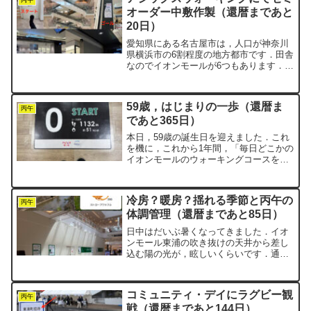
り...
丙午
オーダー中敷作製（還暦まであと
20日）
愛知県にある名古屋市は，人口が神奈川
県横浜市の6割程度の地方都市です．田舎
なのでイオンモールが6つもあります．横
浜市や東京23区内には1つもありませ
ん．今日は名古屋市熱田区の「イオンモ
ール熱田」を歩いてきました．ピクミン
59歳，はじまりの一歩（還暦ま
ブルームのプレイヤー...
丙午
であと365日）
本日，59歳の誕生日を迎えました．これ
を機に，これから1年間，「毎日どこかの
イオンモールのウォーキングコースを
10000歩あるく」ことを継続しようと決
意しました．還暦を過ぎても楽しく日々
を過ごすために，まず何よりも「健康」
冷房？暖房？揺れる季節と丙午の
を最優先にしたいと...
丙午
体調管理（還暦まであと85日）
日中はだいぶ暑くなってきました．イオ
ンモール東浦の吹き抜けの天井から差し
込む陽の光が，眩しいくらいです．通路
がやけにスッキリしてるなと思ったら，
お気に入りだった苔玉のお店が撤収して
いました．定期的にやってくるので，ま
コミュニティ・デイにラグビー観
たいつか再会できるのを楽...
丙午
戦（還暦まであと144日）