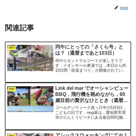
negi
関連記事
丙午にとっての「さくら号」と
丙午
は？（還暦まであと103日）
何やらセントラルコートが楽しそうで
す．イオンモール東浦では，本日から約
10日間「鉄道まつり」が開催されていま
す．ジオラマにプラ鉄道，実際に乗れる
ミニ新幹線もあります．乗車賃は大人
100円，子ども200円という設定です．子
Link del mar でオーシャンビュー
ども料金の方が高いと...
丙午
BBQ，飛行機を眺めながら，60
歳目前の贅沢なひととき（還暦ま
であと64日）
ゴールデンウィーク真っ只中の5月5日，
こどもの日です．negi家は，愛知県常滑
市のりんくうビーチにある複合BBQ施設
を訪れました．「Link del mar（リンクデ
ルマー）」というところです．実は，イ
オンモール常滑でウォーキングをした帰
アシックスウォーキングにてセミ