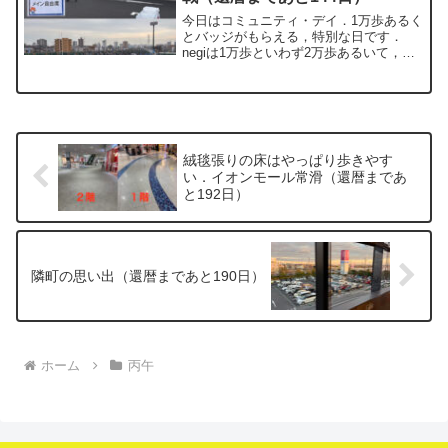
今日はコミュニティ・デイ．1万歩あるく
とバッジがもらえる，特別な日です．
negiは1万歩といわず2万歩あるいて，キ
ンギョソウバッジをゲットしました．今
日はさらに，初めてラグビーの公式試合
も観戦しました．豊田自動織機シャトル
ズ愛知のホストゲー...
絨毯張りの床はやっぱり歩きやす
い．イオンモール常滑（還暦まであ
と192日）
隣町の思い出（還暦まであと190日）
ホーム
丙午