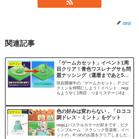
negi
関連記事
「ゲームカセット」イベント1周
ピクミン
目クリア！青色ワスレナグサも問
題ナッシング（還暦まであと57
日）
現在開催中の「ゲームカセット」デコピ
クミンを仲間にしよう！イベント．negi
もようやく1周目，つまりステージ4まで
を無事にクリアしました．クリアまでに
かかった日数は12日です．やや遅めか
な，といったところでしょうか．とはい
色の好みは変わらない，「ロココ
え，どこかのステー...
ピクミン
調ドレス・ミント」をゲット
negiはパステルカラーが好きです．ピク
ミンブルーム「クラシック音楽祭」イベ
ントの，4つめのお題をクリアしました．