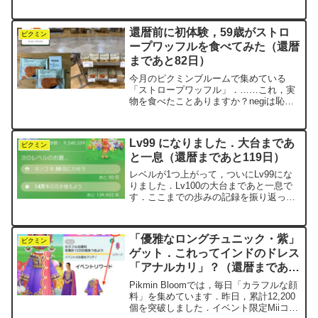
今月の最後のお題は，これで無事にクリ
アです．累計12,200個の「交響曲のレコ
ード」を集めて手に入れたリワードは，
還暦前に初体験，59歳がストロ
「ロココ調ド...
ピクミン
ープワッフルを食べてみた（還暦
まであと82日）
今月のピクミンブルームで集めている
「ストロープワッフル」．……これ，実
物を食べたことありますか？negiは恥ず
かしながら，これまでの人生において一
度も食べたことがありませんでした．
「これは，リアルで食べてみるべきだ」
Lv99 になりました．大台まであ
「月餅」の時と同様，還暦...
ピクミン
と一息（還暦まであと119日）
レベルが1つ上がって，ついにLv99にな
りました．Lv100の大台まであと一息で
す．ここまでの歩みの記録を振り返って
みます．Lv91
2025.9.21達成 花9.1万本 30万歩
Lv92 累計710万歩 2025....
「優雅なロングチュニック・紫」
ピクミン
ゲット．これってインドのドレス
「アナルカリ」？（還暦まであと
105日）
Pikmin Bloomでは，毎日「カラフルな顔
料」を集めています．昨日，累計12,200
個を突破しました．イベント限定Miiコス