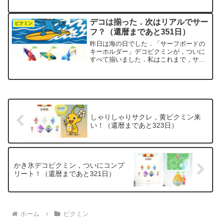
チュームの6つ目をゲットしています．こ
れが今回のイベントで最後のアイテムに
なります．第6弾は「優雅なロングチュ...
デコは揃った．次はリアルでサー
ピクミン
フ？（還暦まであと351日）
昨日は海の日でした．「サーフボードの
キーホルダー」デコピクミンが，ついに
すべて揃いました．私はこれまで，サー
フィンというものを一度もやったことが
ありません．神奈川・茅ヶ崎あたりを車
で通ると，湘南の浜辺でサーフィンを楽
しむ人たちの姿が見られま...
しゃりしゃりサクレ，黄ピクミン来
い！（還暦まであと323日）
かき氷デコピクミン，ついにコンプ
リート！（還暦まであと321日）
ホーム
ピクミン