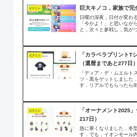
巨大キノコ，家族で完
ピクミン
日曜の深夜，日付が変わる
「今かよ！」と思いなが
と，次々と参戦し，気がつ
は出た瞬間にプ...
「カラベラプリントT
ピクミン
（還暦まであと277日
「ディア・デ・ムエルト
ツ・黒をゲットしました
す．リアルでもらったら街
ら問題なし（...
「オーナメント2025
ピクミン
217日）
急に寒くなりました．冬
す．でも，イオンモール