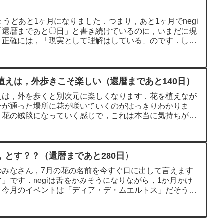
ょうどあと1ヶ月になりました．つまり，あと1ヶ月でnegi
「還暦まであと◯日」と書き続けているのに，いまだに現
，正確には，「現実として理解はしている」のです．しか
植えは，外歩きこそ楽しい（還暦まであと140日）
えは，外を歩くと別次元に楽しくなります．花を植えなが
分が通った場所に花が咲いていくのがはっきりわかりま
ま花の絨毯になっていく感じで，これは本当に気持ちがい
，とす？？（還暦まであと280日）
のみなさん，7月の花の名前を今すぐ口に出して言えます
」です．negiは舌をかみそうになりながら，1か月かけ
，今月のイベントは「ディア・デ・ムエルトス」だそうで