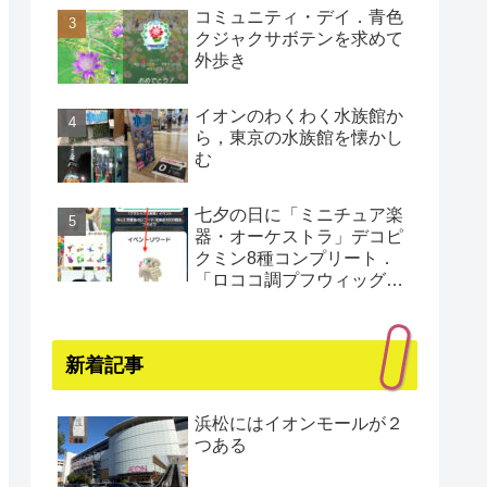
コミュニティ・デイ．青色
クジャクサボテンを求めて
外歩き
イオンのわくわく水族館か
ら，東京の水族館を懐かし
む
七夕の日に「ミニチュア楽
器・オーケストラ」デコピ
クミン8種コンプリート．
「ロココ調プフウィッグ・
プラチナ」もゲット（還暦
まであと1日）
新着記事
浜松にはイオンモールが２
つある