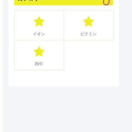
イオン
ピクミン
丙午