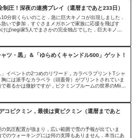
全制圧！深夜の連携プレイ（還暦まであと233日）
10分前くらいのこと．急に巨大キノコが出現しました．
ら急いで参加．すぐさまメガホンで家族に応援を飛ばす
けばnegi家5人でまさかの完全独占でした．巨大キノコ
シャツ・黒」＆「ゆらめくキャンドル500」ゲット！
）
ス」イベントの2つめのリワード，カラベラプリントTシャ
．胸には派手なカラベラ（頭蓋骨）がプリントされていま
で着るかは微妙ですが，ピクミンブルームの世界のMiiな
」デコピクミン，最後は黄ピクミン（還暦まであと
型の気圧配置が強まり，広い範囲で雪の予報が出ていま
内でのウォーキングには何の支障もありません．本当にあ