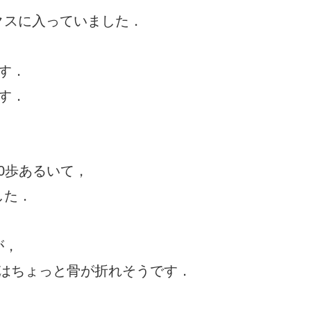
クスに入っていました．
す．
す．
00歩あるいて，
した．
が，
」はちょっと骨が折れそうです．