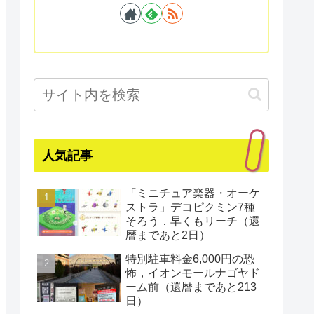
人気記事
「ミニチュア楽器・オーケ
ストラ」デコピクミン7種
そろう．早くもリーチ（還
暦まであと2日）
特別駐車料金6,000円の恐
怖，イオンモールナゴヤド
ーム前（還暦まであと213
日）