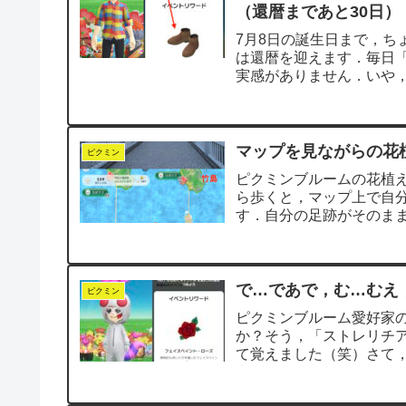
（還暦まであと30日）
7月8日の誕生日まで，ち
は還暦を迎えます．毎日
実感がありません．いや
し，感情が...
マップを見ながらの花
ピクミン
ピクミンブルームの花植
ら歩くと，マップ上で自
す．自分の足跡がそのま
いです．まさに「花咲...
で…であで，む…むえ
ピクミン
ピクミンブルーム愛好家
か？そう，「ストレリチア
て覚えました（笑）さて
す．読みの難易...