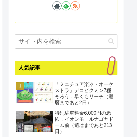
人気記事
「ミニチュア楽器・オーケ
ストラ」デコピクミン7種
そろう．早くもリーチ（還
暦まであと2日）
特別駐車料金6,000円の恐
怖，イオンモールナゴヤド
ーム前（還暦まであと213
日）