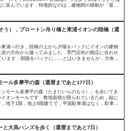
化に富んでいます．特徴的なのは，建物間の移動が「屋
歩調を崩そう），ブロートン吊り橋と東浦イオンの陸橋（還
ル東浦へ行き，陸橋の上から夕陽をバックにイオンの建物
真逆の方向から撮ってみました．専門店街の開店に合わせ
ています．朝陽をバックに……とはいきませんが，方角は
モール多摩平の森（還暦まであと177日）
オンモール多摩平の森（たまだいらのもり）」を歩いてき
いイオンモールです．敷地面積が限られているため，縦に
．地下1階，地上6階建てで，平面駐車場はなく，駐車場
ーと大高ハンズを歩く（還暦まであと7日）