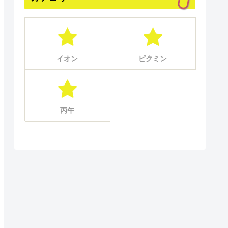
イオン
ピクミン
丙午