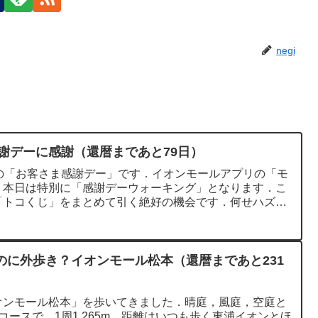
negi
感謝デーに感謝（還暦まであと79日）
の「お客さま感謝デー」です．イオンモールアプリの「モ
，本日は特別に「感謝デーウォーキング」となります．こ
「トコくじ」をまとめて引く絶好の機会です．何せハズレ
のに外歩き？イオンモール松本（還暦まであと231
オンモール松本」を歩いてきました．晴庭，風庭，空庭と
コースで，1周1,265m．距離はいつも歩く東浦イオンとほ