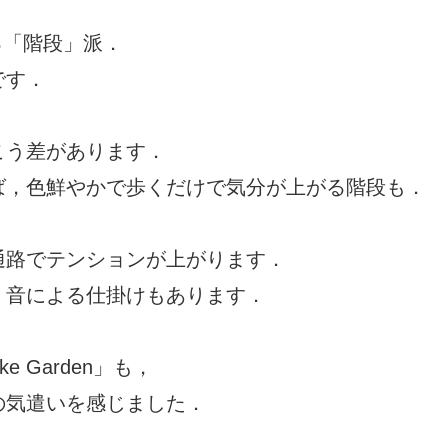
る「階段」派．
です．
こう差があります．
ば，色鮮やかで歩くだけで気分が上がる階段も．
通路でテンションが上がります．
，音による仕掛けもあります．
ke Garden」も，
の気遣いを感じました．