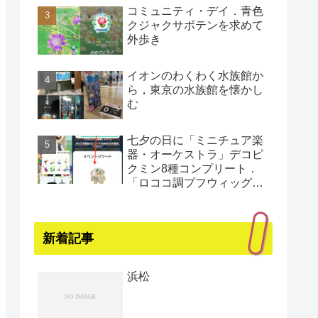
コミュニティ・デイ．青色
クジャクサボテンを求めて
外歩き
イオンのわくわく水族館か
ら，東京の水族館を懐かし
む
七夕の日に「ミニチュア楽
器・オーケストラ」デコピ
クミン8種コンプリート．
「ロココ調プフウィッグ・
プラチナ」もゲット（還暦
まであと1日）
新着記事
浜松