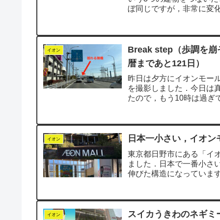
ぼ同じですが，非常に変
外」だという...
Break step（
イオン
暦まであと121日）
昨日は夕方にイオンモー
を撮影しました．今日は
たので，もう10時は過ぎ
東を向いています...
日本一小さい，イオン
イオン
東京都日野市にある「イ
ました．日本で一番小さ
伸びた構造になっています
はすべて立体です...
スイカうきわのネギミ
イオン