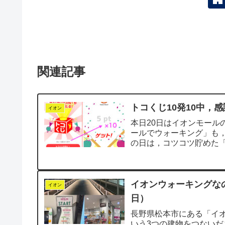
関連記事
トコくじ10発10中，
イオン
本日20日はイオンモール
ールでウォーキング」も
の日は，コツコツ貯めた
がないのですから...
イオンウォーキングな
イオン
日）
長野県松本市にある「イ
いう3つの建物をつないだ