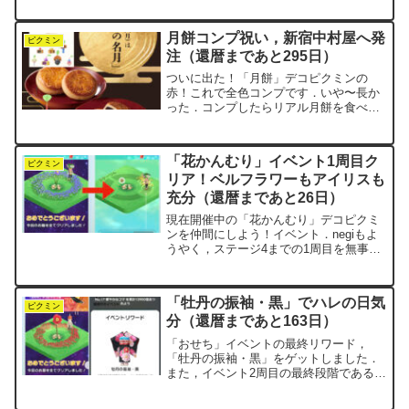
レンジ」の2種類があって，negi家では家
族5人で毎週参加しています．今週も，
月餅コンプ祝い，新宿中村屋へ発
10万歩と3万本...
ピクミン
注（還暦まであと295日）
ついに出た！「月餅」デコピクミンの
赤！これで全色コンプです．いや〜長か
った．コンプしたらリアル月餅を食べよ
うと前から決めていました．せっかくな
ら老舗の「新宿中村屋」でしょう．昔，
毎週のように東京へ車で通っていた頃，
「花かんむり」イベント1周目ク
新宿駅東口の紀伊國屋書店に...
ピクミン
リア！ベルフラワーもアイリスも
充分（還暦まであと26日）
現在開催中の「花かんむり」デコピクミ
ンを仲間にしよう！イベント．negiもよ
うやく，ステージ4までの1周目を無事に
クリアしました．クリアまでにかかった
日数は12日です．前回，5月のときとま
ったく同じペースでした．1日3回のキノ
「牡丹の振袖・黒」でハレの日気
コ枠で一歩ずつ...
ピクミン
分（還暦まであと163日）
「おせち」イベントの最終リワード，
「牡丹の振袖・黒」をゲットしました．
また，イベント2周目の最終段階であるス
テージ8もクリアしました．どちらも昨日
のことですが，事後報告として記してお