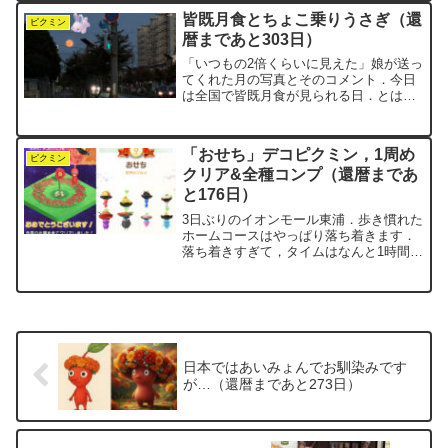
きます．牡丹の振袖の説明書きには，こ
皆既月食とちょこ乗りうさぎ（還
うあります．「大輪の牡...
ピクミン
暦まであと303日）
「いつもの2倍くらいに見えた」娘が送っ
てくれた月の写真とそのコメント．今日
は全国で皆既月食が見られる日．とはい
えピークは午前3時前後…negiは当然のよ
うに爆睡タイムです（笑）．娘が撮った
のは，まだ月食が始まる前，月が上り始
「おせち」デコピクミン，1周め
めた頃の写真．ま...
ピクミン
クリア&全種コンプ（還暦まであ
と176日）
3日ぶりのイオンモール東浦．歩き慣れた
ホームコースはやっぱり落ち着きます．
落ち着きすぎて，タイムはなんと1時間半
オーバー．平日で歩きやすいにもかかわ
らず，ダメですね．「おせち」デコピク
ミンのイベント1周めが終了しました．す
べてのお題をクリア...
日本ではあいみょんでお馴染みです
が…（還暦まであと273日）