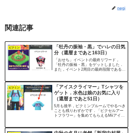
negi
関連記事
「牡丹の振袖・黒」でハレの日気
ピクミン
分（還暦まであと163日）
「おせち」イベントの最終リワード，
「牡丹の振袖・黒」をゲットしました．
また，イベント2周目の最終段階であるス
テージ8もクリアしました．どちらも昨日
のことですが，事後報告として記してお
きます．牡丹の振袖の説明書きには，こ
「アイスクライマー」Tシャツを
うあります．「大輪の牡...
ピクミン
ゲット．水色は娘のお気に入り
（還暦まであと51日）
5月も後半，ピクミンブルームでやるべき
ことも残りわずかです．「ピクセルアー
トフラワー」を集めてもらえるMiiアイテ
ムは全部で8種類．7つ目を，ゲットする
ことができました．今回，累計10,000個
のリワードとして届いたのは「アイスク