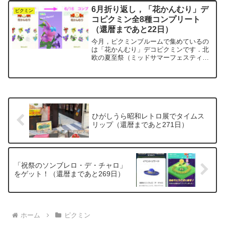
場するというものです．最初はイベント
6月折り返し，「花かんむり」デ
の流れがよくわからず，n...
ピクミン
コピクミン全8種コンプリート
（還暦まであと22日）
今月，ピクミンブルームで集めているの
は「花かんむり」デコピクミンです．北
欧の夏至祭（ミッドサマーフェスティバ
ル）で人々がかぶる花冠をモチーフにし
た，季節感あふれるデザインです．6月
10日に7種がそろい，いよいよリーチが
かかりました．ところが...
ひがしうら昭和レトロ展でタイムス
リップ（還暦まであと271日）
「祝祭のソンブレロ・デ・チャロ」
をゲット！（還暦まであと269日）
ホーム
ピクミン