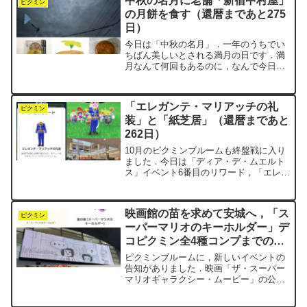
中秋の名月に老舗「新宿中村屋」
ライマー」...
ピクミン
の月餅を食す（還暦まであと275
日）
今日は「中秋の名月」．一年のうちでい
ちばん美しいとされる満月の日です．満
月なんて何回もあるのに，なんで今日が
特別なんだろう？じぴおが言うには…①
秋は空気中の水蒸気が少なくて空が澄ん
でいるから，月の光がいちばんクリアに
「エレガンテ・マリアッチの礼
見える．② 秋の月はち...
ピクミン
装」と「紙芝居」（還暦まであと
262日）
10月のピクミンブルームも終盤戦に入り
ました．今日は「ディア・デ・ムエルト
ス」イベント6番目のリワード，「エレガ
ンテ・マリアッチの礼装」をゲットしま
した．またまた謎のカタカナ……こうい
うときはじぴおに相談です．
映画館の苗を求めて安城へ，「ス
elegante（エレガンテ）...
ピクミン
ーパーマリオのキーホルダー」デ
コピクミン全4種コンプまでの道
のり（還暦まであと67日）
ピクミンブルームに，新しいイベントの
告知がありました．映画「ザ・スーパー
マリオギャラクシー・ムービー」の公開
を記念したイベントです．「スーパーマ
リオのキーホルダー」デコピクミンが登