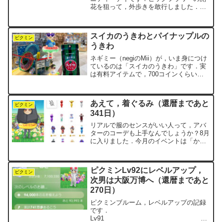
花を狙って，外歩きを敢行しました．い
つもは車で向かうイオンモール東浦へ，
今日はあえて徒歩で向かいます．すると
途中の道筋に，パーロット咲きのチュー
スイカのうきわとパイナップルの
リップが咲き誇っていまし...
ピクミン
うきわ
ネギミー（negiのMii）が，いま身につけ
ているのは「スイカのうきわ」です．実
は有料アイテムで，700コインくらいだ
ったと記憶していますが，少し前に手に
入れました．ちょうど今が，このコスチ
ュームにぴったりの季節です．スイカ柄
あえて，着ぐるみ（還暦まであと
のうきわは現実...
ピクミン
341日）
リアルで服のセンスがいい人って，アバ
ターのコーデも上手なんでしょうか？8月
に入りました．今月のイベントは「かき
氷」！フルーツシロップをたくさん集め
る月です．ピクミンブルームでは，Miiを
おしゃれに着こなしてる人をよく見かけ
ピクミンLv92にレベルアップ，
ます．negiのM...
ピクミン
次男は大阪万博へ（還暦まであと
270日）
ピクミンブルーム，レベルアップの記録
です．
Lv91