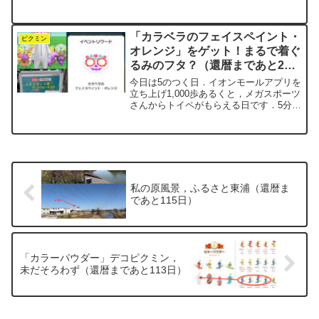
2025.9.21達成 花
91,000本 30万歩
Lv92 累計
「カラベラのフェイスペイント・
710万歩 2025.10.11達成 花...
ピクミン
オレンジ」をゲット！まるで着ぐ
るみのフタ？（還暦まであと266
日）
今日は5のつく日．イオンモールアプリを
立ち上げ1,000歩あるくと，メガスポーツ
さんからトイペがもらえる日です．5分遅
れの10:05に行ったら，すでに終了……最
近は争奪戦が激しいなあ．開店ダッシュ
組，恐るべし．さて，ピクミンブルーム
では「デ...
私の原風景，ふるさと東浦（還暦ま
であと115日）
「カラーパウダー」デコピクミン，
未だそろわず（還暦まであと113日）