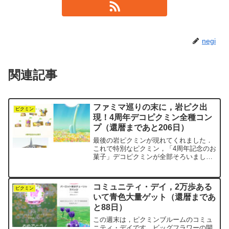
negi
関連記事
ファミマ巡りの末に，岩ピク出
ピクミン
現！4周年デコピクミン全種コン
プ（還暦まであと206日）
最後の岩ピクミンが現れてくれました．
これで特別なピクミン，「4周年記念のお
菓子」デコピクミンが全部そろいまし
た．まさに「銀の苗 大量育成計画」の成
果です．ここ数日は，いろんなファミマ
を巡っていました．こうして歩いてみる
コミュニティ・デイ，2万歩ある
と，意外と近い距離にた...
ピクミン
いて青色大量ゲット（還暦まであ
と88日）
この週末は，ピクミンブルームのコミュ
ニティ・デイです．ビッグフラワーの開