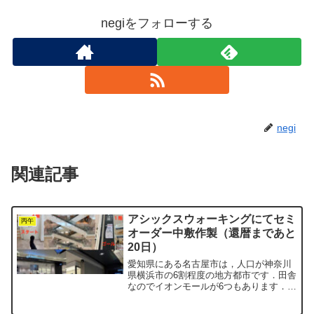
negiをフォローする
negi
関連記事
アシックスウォーキングにてセミ
丙午
オーダー中敷作製（還暦まであと
20日）
愛知県にある名古屋市は，人口が神奈川
県横浜市の6割程度の地方都市です．田舎
なのでイオンモールが6つもあります．横
浜市や東京23区内には1つもありませ
ん．今日は名古屋市熱田区の「イオンモ