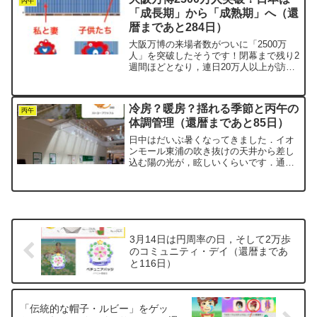
人で，こっそり枕元にプ...
丙午
「成長期」から「成熟期」へ（還
暦まであと284日）
大阪万博の来場者数がついに「2500万
人」を突破したそうです！閉幕まで残り2
週間ほどとなり，連日20万人以上が訪れ
ています．チケットを持っていても入場
できない人が出てしまうほどの大盛況ぶ
り．そんな中，うちの子たちも果敢に大
冷房？暖房？揺れる季節と丙午の
阪へ出かけていきま...
丙午
体調管理（還暦まであと85日）
日中はだいぶ暑くなってきました．イオ
ンモール東浦の吹き抜けの天井から差し
込む陽の光が，眩しいくらいです．通路
がやけにスッキリしてるなと思ったら，
お気に入りだった苔玉のお店が撤収して
いました．定期的にやってくるので，ま
たいつか再会できるのを楽...
3月14日は円周率の日，そして2万歩
のコミュニティ・デイ（還暦まであ
と116日）
「伝統的な帽子・ルビー」をゲッ