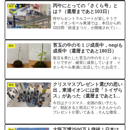
ール熱田」を歩いてきました．ピクミン
丙午にとっての「さくら号」と
ブルームのプレイヤー...
丙午
は？（還暦まであと103日）
何やらセントラルコートが楽しそうで
す．イオンモール東浦では，本日から約
10日間「鉄道まつり」が開催されていま
す．ジオラマにプラ鉄道，実際に乗れる
ミニ新幹線もあります．乗車賃は大人
100円，子ども200円という設定です．子
苔玉の中のモミジ成長中，negiも
ども料金の方が高いと...
丙午
成長中（還暦まであと180日）
復活を果たした苔玉の中のモミジ．ゆっ
くりですが，確実に成長しています．イ
オンモール東浦に出店していたお店で買
った苔玉に植えたモミジです．一時はも
うダメかな，とあきらめかけていたとこ
ろからの復活劇．丙午生まれで59歳の
クリスマスプレゼント選びの思い
negiも，「まだまだや...
丙午
出，東浦イオンには昔「トイザら
ス」があった（還暦まであと195
日）
今日はクリスマス．全国の良い子たち
が，朝起きると枕元にサンタさんからの
プレゼントが置いてある．そんな微笑ま
しい光景が，きっとあちこちの家庭で見
られたと思います．negi家でも，子供た
ちが小さかった頃は，前日の夜に妻と二
大阪万博2500万人突破！日本は