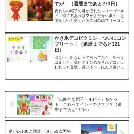
すが…（還暦まであと273日）
麦わらの帽子の君が揺れたマリーゴール
ドに似てるあれは空がまだ青い夏のこと
懐かしいと笑えたあの日の恋マリーゴー
ルドといえば，あいみょんの代表曲．こ
の歌のイメージが強いせいか，マリーゴ
ールド＝真夏の花って思い込んでまし
かき氷デコピクミン，ついにコン
た．麦わら帽子とあるので，...
ピクミン
プリート！（還暦まであと321
日）
出ない，出ないって言ってたら…やっと
出ました．黄ピクミンのかき氷デコが，
しれっと登場．遅いよ〜，ほんと遅い．
君の場所は真ん中の特等席なんだから，
空席だとめっちゃ目立つんだよね．まあ
でも，8月中に来てくれたからヨシとしま
しょう．デコのソースは...
「伝統的な帽子・ルビー」をゲッ
ト．これってインドのサファ？（還
暦まであと114日）
妻がLv100に到達！追う59歳丙午