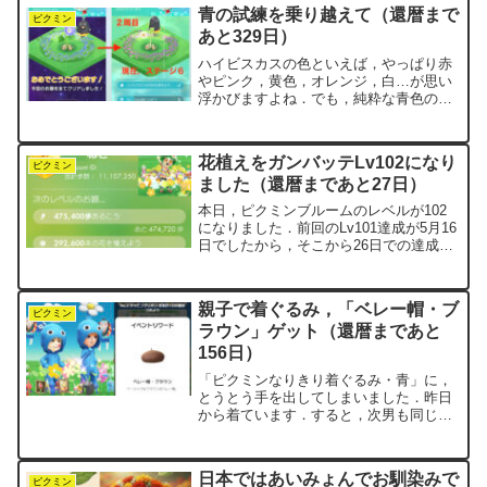
ひたすら長い月もあれば，意外とサクッ
青の試練を乗り越えて（還暦まで
とコンプリートできる月も...
ピクミン
あと329日）
ハイビスカスの色といえば，やっぱり赤
やピンク，黄色，オレンジ，白…が思い
浮かびますよね．でも，純粋な青色のハ
イビスカスは自然界にはないそうです．
「ブルーハイビスカス」と呼ばれる植物
は，実はハイビスカス属ではなく，アリ
花植えをガンバッテLv102になり
オギネ属に分類される全く...
ピクミン
ました（還暦まであと27日）
本日，ピクミンブルームのレベルが102
になりました．前回のLv101達成が5月16
日でしたから，そこから26日での達成で
す．その前は1ヶ月以上かかっていたの
で，今回はかなりペースが上がりまし
た．たくさん歩いたのはもちろんです
親子で着ぐるみ，「ベレー帽・ブ
が，今回は「花植...
ピクミン
ラウン」ゲット（還暦まであと
156日）
「ピクミンなりきり着ぐるみ・青」に，
とうとう手を出してしまいました．昨日
から着ています．すると，次男も同じ青
ピクの着ぐるみになっていました．離れ
て暮らしていても，ウィークリーイベン
トなどを通じて，Mii（アバター）同士で
日本ではあいみょんでお馴染みで
のコミュニケーション...
ピクミン