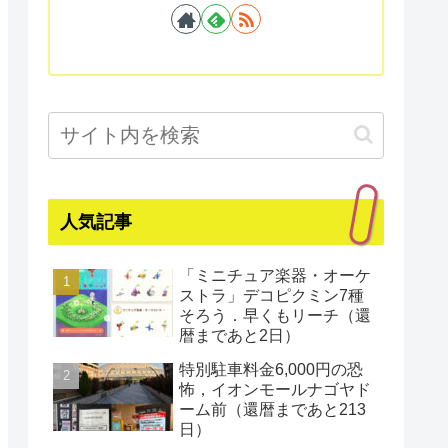
人気記事
「ミニチュア楽器・オーケ
ストラ」デコピクミン7種
そろう．早くもリーチ（還
暦まであと2日）
特別駐車料金6,000円の恐
怖，イオンモールナゴヤド
ーム前（還暦まであと213
日）