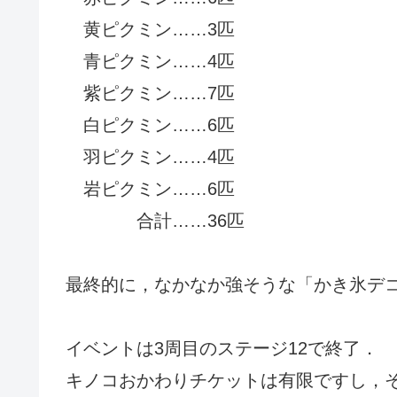
黄ピクミン……3匹
青ピクミン……4匹
紫ピクミン……7匹
白ピクミン……6匹
羽ピクミン……4匹
岩ピクミン……6匹
合計……36匹
最終的に，なかなか強そうな「かき氷デ
イベントは3周目のステージ12で終了．
キノコおかわりチケットは有限ですし，