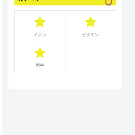
イオン
ピクミン
丙午