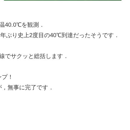
40.0℃を観測．
7年ぶり史上2度目の40℃到達だったそうです．
目線でサクッと総括します．
ンプ！
が，無事に完了です．