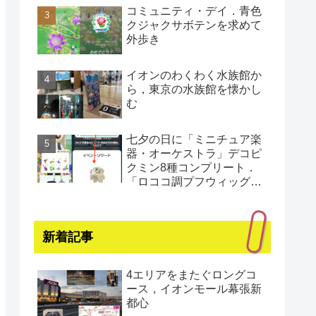
コミュニティ・デイ．青色
クジャクサボテンを求めて
外歩き
イオンのわくわく水族館か
ら，東京の水族館を懐かし
む
七夕の日に「ミニチュア楽
器・オーケストラ」デコピ
クミン8種コンプリート．
「ロココ調プフウィッグ・
プラチナ」もゲット（還暦
まであと1日）
新着記事
4エリアをまたぐロングコ
ース，イオンモール幕張新
都心