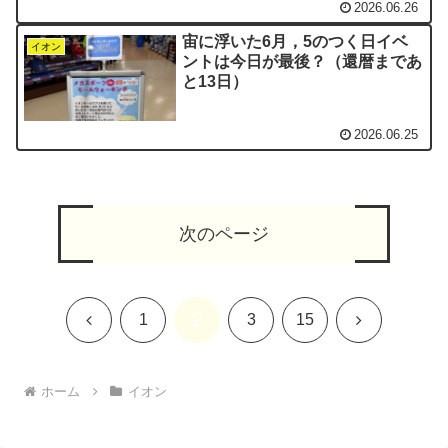
2026.06.26
宙に浮いた6月，5のつく日イベ
イオン
ントは今日が最後？（還暦まであ
と13日）
2026.06.25
次のページ
2
前
次
1
3
15
へ
へ
ホーム
イオン