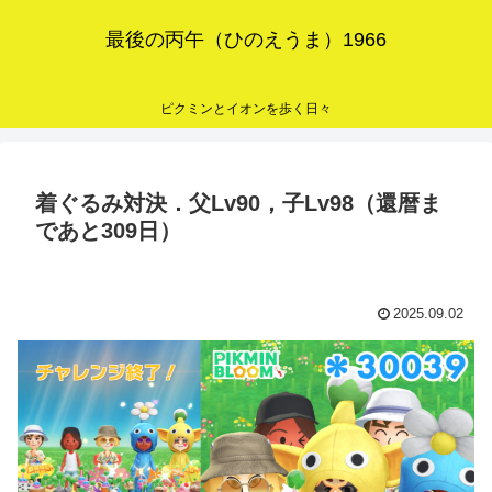
最後の丙午（ひのえうま）1966
ピクミンとイオンを歩く日々
着ぐるみ対決．父Lv90，子Lv98（還暦ま
であと309日）
2025.09.02