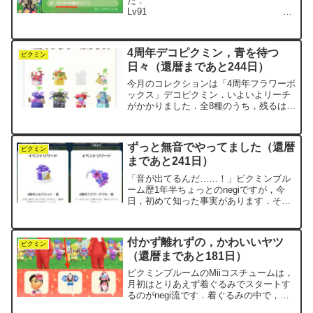
た．
Lv91
2025.9.21達成 花
91,000本 30万歩
Lv92 累計
4周年デコピクミン，青を待つ
710万歩 2025.10.11達成 花...
ピクミン
日々（還暦まであと244日）
今月のコレクションは「4周年フラワーボ
ックス」デコピクミン．いよいよリーチ
がかかりました．全8種のうち，残るは青
ピクミンだけです．イベント開始からま
だ6日．このペースなら上出来です．ちな
みに先月の「カラベラ」デコピクミンは
ずっと無音でやってました（還暦
10月9日にコンプ...
ピクミン
まであと241日）
「音が出てるんだ……！」ピクミンブル
ーム歴1年半ちょっとのnegiですが，今
日，初めて知った事実があります．そ
う，ピクミンブルームって――音が鳴っ
てたんです．いつも消音でやっていたの
で，全く気づきませんでした．ウォーキ
付かず離れずの，かわいいヤツ
ング中はたいていAud...
ピクミン
（還暦まであと181日）
ピクミンブルームのMiiコスチュームは，
月初はとりあえず着ぐるみでスタートす
るのがnegi流です．着ぐるみの中で，唯
一入手できていないのが「青ピクミン」