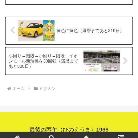
です．とはいえ，次男とかぶるのを避け
たいので，今は「赤ピクミン」を着てい
ます．着ぐるみは...
黄色に黄色（還暦まであと310日）
小回り→階段→小回り→階段…イオ
ンモール新瑞橋を30回転（還暦まで
あと308日）
ホーム
ピクミン
最後の丙午（ひのえうま）1966