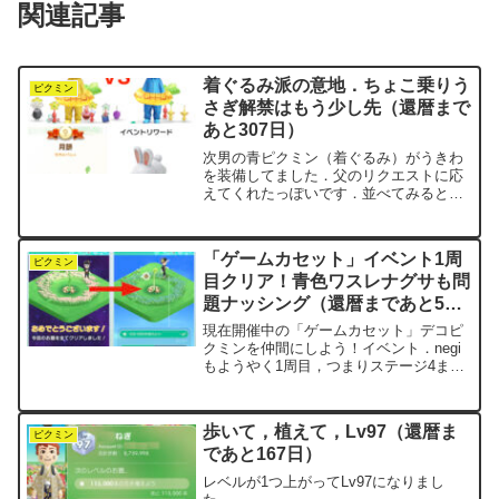
関連記事
着ぐるみ派の意地．ちょこ乗りう
ピクミン
さぎ解禁はもう少し先（還暦まで
あと307日）
次男の青ピクミン（着ぐるみ）がうきわ
を装備してました．父のリクエストに応
えてくれたっぽいです．並べてみると，
やっぱり黄×黄コーデはちょいビミョー
ですね．さて，今月（9月）は「月餅」デ
コピクミンを収集中．いま5種類まで揃っ
「ゲームカセット」イベント1周
てて，残りは赤と紫．...
ピクミン
目クリア！青色ワスレナグサも問
題ナッシング（還暦まであと57
日）
現在開催中の「ゲームカセット」デコピ
クミンを仲間にしよう！イベント．negi
もようやく1周目，つまりステージ4まで
を無事にクリアしました．クリアまでに
かかった日数は12日です．やや遅めか
な，といったところでしょうか．とはい
歩いて，植えて，Lv97（還暦ま
え，どこかのステー...
ピクミン
であと167日）
レベルが1つ上がってLv97になりまし