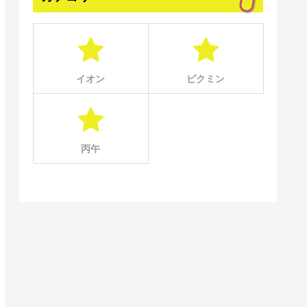
イオン
ピクミン
丙午