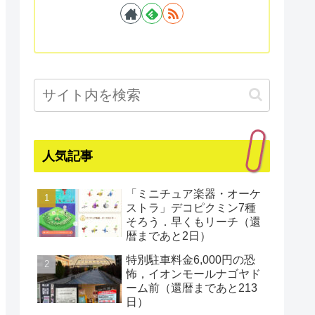
人気記事
「ミニチュア楽器・オーケ
ストラ」デコピクミン7種
そろう．早くもリーチ（還
暦まであと2日）
特別駐車料金6,000円の恐
怖，イオンモールナゴヤド
ーム前（還暦まであと213
日）