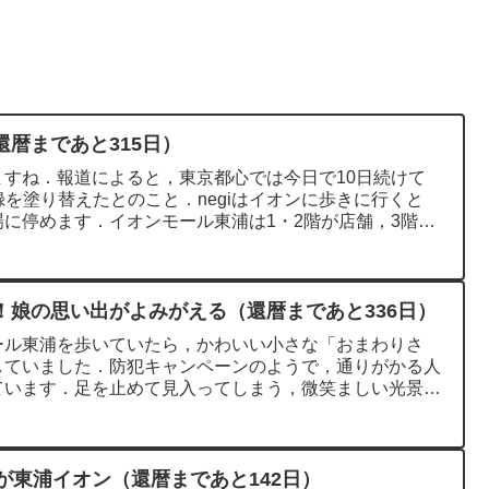
暦まであと315日）
すね．報道によると，東京都心では今日で10日続けて
録を塗り替えたとのこと．negiはイオンに歩きに行くと
に停めます．イオンモール東浦は1・2階が店舗，3階と
！娘の思い出がよみがえる（還暦まであと336日）
ール東浦を歩いていたら，かわいい小さな「おまわりさ
していました．防犯キャンペーンのようで，通りがかる人
ています．足を止めて見入ってしまう，微笑ましい光景で
が東浦イオン（還暦まであと142日）