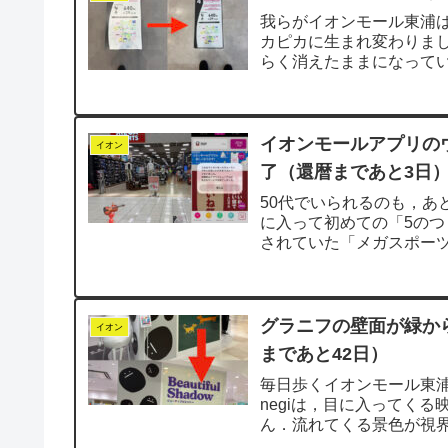
我らがイオンモール東浦は
カピカに生まれ変わりまし
らく消えたままになって
階へ上がった瞬...
イオンモールアプリの
イオン
了（還暦まであと3日
50代でいられるのも，あ
に入って初めての「5のつ
されていた「メガスポーツ
た...
グラニフの壁面が緑か
イオン
まであと42日）
毎日歩くイオンモール東
negiは，目に入ってく
ん．流れてくる景色が視
っと違う色が混...