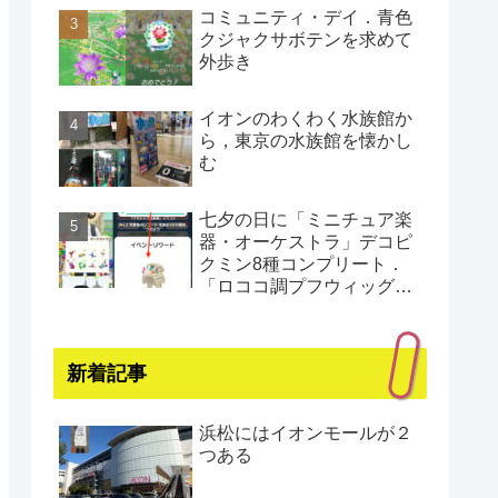
コミュニティ・デイ．青色
クジャクサボテンを求めて
外歩き
イオンのわくわく水族館か
ら，東京の水族館を懐かし
む
七夕の日に「ミニチュア楽
器・オーケストラ」デコピ
クミン8種コンプリート．
「ロココ調プフウィッグ・
プラチナ」もゲット（還暦
まであと1日）
新着記事
浜松にはイオンモールが２
つある