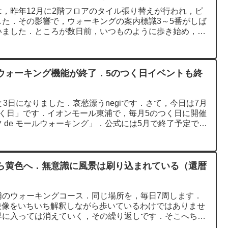
，昨年12月に2階フロアのタイル張り替えが行われ，ピ
た．その影響で，ウォーキングの案内標識3～5番がしば
いました．ところが数日前，いつものように歩き始め，2
ウォーキング機能が終了．5のつく日イベントも終
）
と3日になりました．哀愁漂うnegiです．さて，今日は7月
く日」です．イオンモール東浦で，毎月5のつく日に開催
 de モールウォーキング」．公式には5月で終了予定でし
ら黄色へ．無意識に風景は刷り込まれている（還暦
浦のウォーキングコース．同じ場所を，毎日7周します．
る映像をいちいち解釈しながら歩いているわけではありませ
界に入っては消えていく，その繰り返しです．そこへちょ