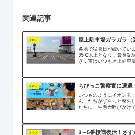
関連記事
屋上駐車場ガラガラ（還
イオン
各地で猛暑日が続いていま
35℃以上となり，最長記
き，車はいつも屋上駐車場
屋上が駐車場...
ちびっこ警察官に遭遇
イオン
いつものようにイオンモ
ん」たちがずらっと整列
たちに一生懸命呼びかけ
す．思わず笑顔になり...
3～5番標識復活！さす
イオン