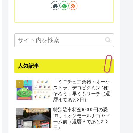
人気記事
「ミニチュア楽器・オーケ
ストラ」デコピクミン7種
そろう．早くもリーチ（還
暦まであと2日）
特別駐車料金6,000円の恐
怖，イオンモールナゴヤド
ーム前（還暦まであと213
日）