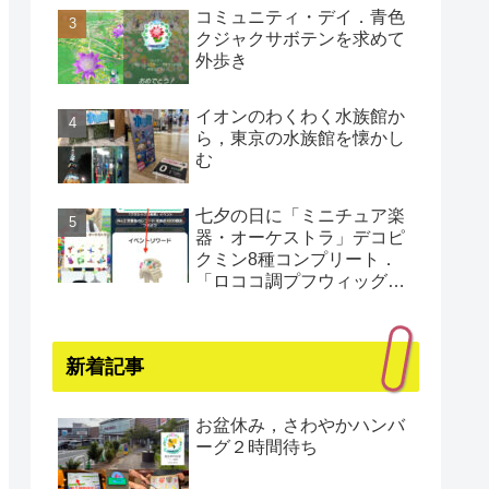
コミュニティ・デイ．青色
クジャクサボテンを求めて
外歩き
イオンのわくわく水族館か
ら，東京の水族館を懐かし
む
七夕の日に「ミニチュア楽
器・オーケストラ」デコピ
クミン8種コンプリート．
「ロココ調プフウィッグ・
プラチナ」もゲット（還暦
まであと1日）
新着記事
お盆休み，さわやかハンバ
ーグ２時間待ち