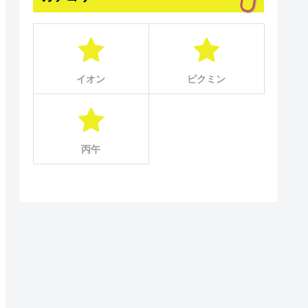
イオン
ピクミン
丙午