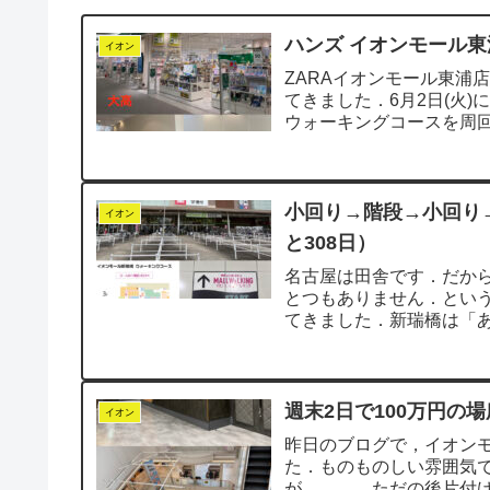
ハンズ イオンモール東
イオン
ZARAイオンモール東浦
てきました．6月2日(火
ウォーキングコースを周
見をするつ...
小回り→階段→小回り
イオン
と308日）
名古屋は田舎です．だから
とつもありません．とい
てきました．新瑞橋は「
ン入口前の巨大な...
週末2日で100万円の
イオン
昨日のブログで，イオン
た．ものものしい雰囲気
が…………ただの後片付