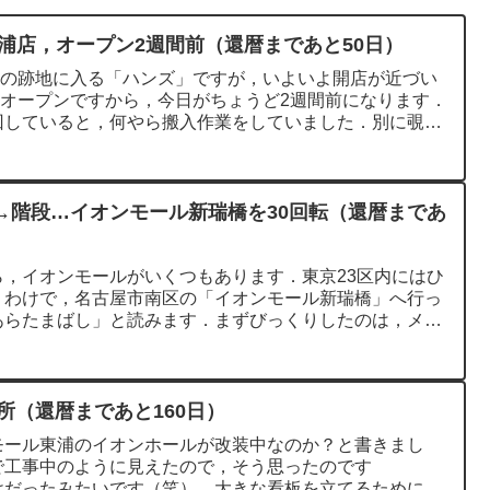
浦店，オープン2週間前（還暦まであと50日）
店の跡地に入る「ハンズ」ですが，いよいよ開店が近づい
)にオープンですから，今日がちょうど2週間前になります．
回していると，何やら搬入作業をしていました．別に覗き
→階段…イオンモール新瑞橋を30回転（還暦まであ
，イオンモールがいくつもあります．東京23区内にはひ
うわけで，名古屋市南区の「イオンモール新瑞橋」へ行っ
あらたまばし」と読みます．まずびっくりしたのは，メイ
場所（還暦まであと160日）
モール東浦のイオンホールが改装中なのか？と書きまし
で工事中のように見えたので，そう思ったのです
けだったみたいです（笑）．大きな看板を立てるために組