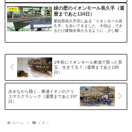
催されており，ちょうど交通規制と重な
ってしまいました．あと2kmほどのとこ
緑の壁のイオンモール長久手（還
ろから車が進まず，なかな...
イオン
暦まであと134日）
愛知県長久手市にある「イオンモール長
久手」を歩いてきました．今回は，でき
るだけ建物全体が入るように，少し離れ
た場所から写真を撮りました．グリーン
のストライプが印象的な外観です．約20
年前，長久手では万博が開催されまし
た．公式マスコットの「モ...
1年前にイオンモール東浦で買った苔
玉，生きてる？（還暦まであと199
日）
歩きながら聴く，東浦イオンのクリ
スマスクラシック（還暦まであと197
日）
ホーム
イオン