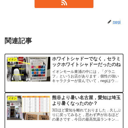
negi
関連記事
ホワイトシャドーでなく，セラミ
イオン
ックホワイトシャドーだったのね
イオンモール東浦の中には，「グラニ
フ」というお店があります．個性の強い
キャラクターが並んでいて，negiはウォ
ーキングの途中でつい見入ってしまうこ
とがしばしばです．7月に入ってからセー
ル中で，大きな「SALE」の文字が店先
熊谷より暑い名古屋，愛知は埼玉
で踊っています．そ...
イオン
より暑くなったのか？
3日ほど愛知を離れておりました．久しぶ
りに戻ってみると，思わず声が出るほど
の暑さです．今日の最高気温ランキング
10位以内に，愛知県から2つの地区がラ