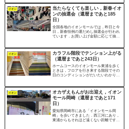
ンクインしていました．2位に豊田市
（40.1℃），5位に名古屋市（39.7℃）が
当たらなくても楽しい，新春イオ
入っています...
イオン
ンの抽選会（還暦まであと185
日）
全国各地のイオンモールでは，昨日と今
日，新春恒例の運だめし抽選会が行われ
ています．お買い上げ金額に応じて抽選
券がもらえ，たくさん購入した人ほど多
く引ける仕組みです．negi家は昨日，イ
オンモール常滑でチャレンジしました．
カラフル階段でテンション上がる
お父さんがウォーキン...
イオン
（還暦まであと243日）
ホームコースのイオンモール東浦を歩く
ときは，フロアを行き来する階段でその
日のコンディションがだいたいわかりま
す．軽やかに一段飛ばしで上り下りでき
る日は，好調のサイン．逆に「よいし
ょ」と足が重い日は，タイムも伸びませ
オカザえもんがお出迎え，イオン
ん．今日は金曜日．さすがに...
イオン
モール岡崎（還暦まであと171
日）
愛知県岡崎市にある「イオンモール岡
崎」を歩いてきました．西三河にあり，
東浦からもそれほど遠くない距離です．
しかし今日は，朝から岡崎市民駅伝が開