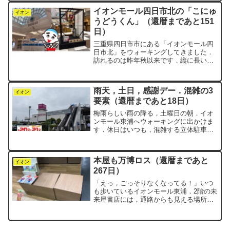
モール土岐は2022年開業の新しい店舗．
イオンモール四日市北の「こにゅ
ウォーキングコースにも...
イオン
うどうくん」（還暦まであと151
日）
三重県四日市市にある「イオンモール四
日市北」をウォーキングしてきました．
訪れるのは昨年秋以来です．縦に長い三
重県ですが，四日市市は北部にあるの
で，愛知からのアクセスもそれほど大変
ではありません．ここはイオン創業の地
雨天，土日，感謝デー．混雑の3
である，岡田屋があった場所...
イオン
要素（還暦まであと18日）
梅雨らしい雨の降る，土曜日の朝．イオ
ンモール東浦へウォーキングに出かけま
す．休日はいつも，混雑する立体駐車場
を避けて道路を挟んだ平面駐車場にとめ
ることにしています．しかし，今日はあ
まりの雨足に，屋根のある立体駐車場へ
本屋も万博ロス（還暦まであと
入ることにしました．時計...
イオン
267日）
「えっ，ごっそりなくなってる！」いつ
も歩いているイオンモール東浦．2階の未
来屋書店には，通路からも見える場所に
大阪万博の本がずらっと並んでいまし
た．それが今日行ったら……ほぼ消えて
る！残っていたのはミャクミャクの絵本