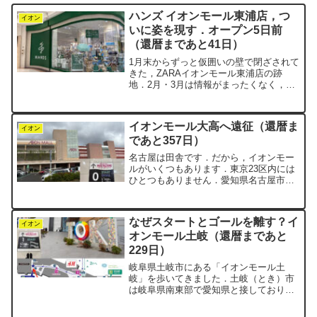
ハンズ イオンモール東浦店，つ
イオン
いに姿を現す．オープン5日前
（還暦まであと41日）
1月末からずっと仮囲いの壁で閉ざされて
きた，ZARAイオンモール東浦店の跡
地．2月・3月は情報がまったくなく，次
に入るショップが何なのか謎のままでし
た．4月に入ってようやく「ハンズ」であ
ることが判明し，さらに2ヶ月が流れまし
イオンモール大高へ遠征（還暦ま
た．そして本日，...
イオン
であと357日）
名古屋は田舎です．だから，イオンモー
ルがいくつもあります．東京23区内には
ひとつもありません．愛知県名古屋市緑
区にある「イオンモール大高」を歩いて
きました．ホームグラウンドの東浦店以
外を歩くのは，negiにとってちょっとし
なぜスタートとゴールを離す？イ
た遠征気分です．今...
イオン
オンモール土岐（還暦まであと
229日）
岐阜県土岐市にある「イオンモール土
岐」を歩いてきました．土岐（とき）市
は岐阜県南東部で愛知県と接しており，
恵那市や中津川市とともに東濃地方と呼
ばれます．美濃焼でも有名です．イオン