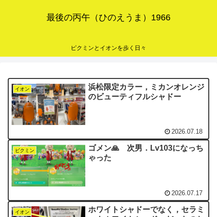
最後の丙午（ひのえうま）1966
ピクミンとイオンを歩く日々
浜松限定カラー，ミカンオレンジ
イオン
のビューティフルシャドー
2026.07.18
ゴメン🙏 次男．Lv103になっち
ピクミン
ゃった
2026.07.17
ホワイトシャドーでなく，セラミ
イオン