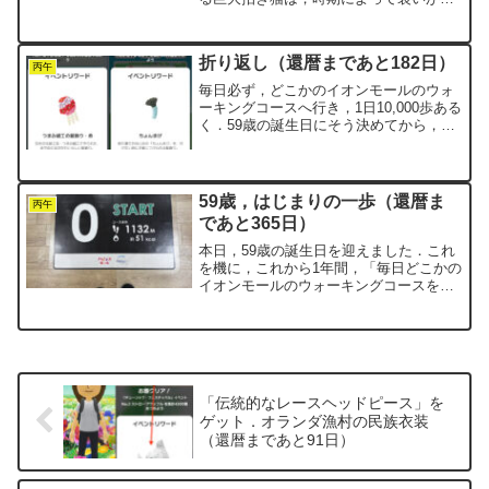
わるのが楽しいところです．先月はブラ
ックフライデー仕様でしたが，今日行っ
てみると……予想通り，すっかり「クリ
折り返し（還暦まであと182日）
スマス」モードに着替え...
丙午
毎日必ず，どこかのイオンモールのウォ
ーキングコースへ行き，1日10,000歩ある
く．59歳の誕生日にそう決めてから，ち
ょうど半年が経ちました．体調を崩すこ
ともなく，淡々と同じことを繰り返して
います．井上新八さんの『続ける思考』
にある通り，「...
59歳，はじまりの一歩（還暦ま
丙午
であと365日）
本日，59歳の誕生日を迎えました．これ
を機に，これから1年間，「毎日どこかの
イオンモールのウォーキングコースを
10000歩あるく」ことを継続しようと決
意しました．還暦を過ぎても楽しく日々
を過ごすために，まず何よりも「健康」
を最優先にしたいと...
「伝統的なレースヘッドピース」を
ゲット．オランダ漁村の民族衣装
（還暦まであと91日）