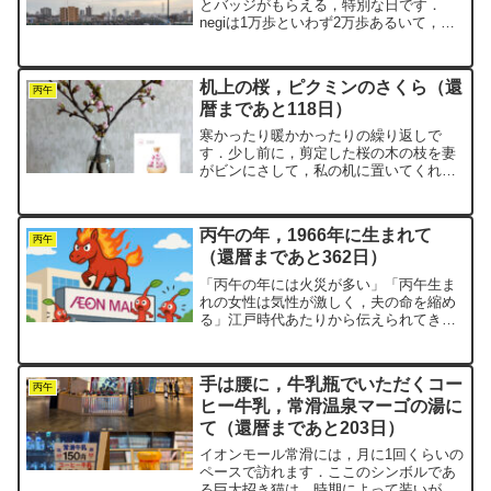
とバッジがもらえる，特別な日です．
negiは1万歩といわず2万歩あるいて，キ
ンギョソウバッジをゲットしました．今
日はさらに，初めてラグビーの公式試合
も観戦しました．豊田自動織機シャトル
机上の桜，ピクミンのさくら（還
ズ愛知のホストゲー...
丙午
暦まであと118日）
寒かったり暖かかったりの繰り返しで
す．少し前に，剪定した桜の木の枝を妻
がビンにさして，私の机に置いてくれま
した．そのときはまだ固いつぼみでし
た．実はここ2，3日は結構寒い日が続い
ていました．それでも，緑色だったその
丙午の年，1966年に生まれて
つぼみたちが，少しずつピン...
丙午
（還暦まであと362日）
「丙午の年には火災が多い」「丙午生ま
れの女性は気性が激しく，夫の命を縮め
る」江戸時代あたりから伝えられてきた
こうした迷信のせいで，1966年（昭和41
年）生まれの人口は，他の年に比べて明
らかに少ないです．統計によると，この
手は腰に，牛乳瓶でいただくコー
年の出生数は約13...
丙午
ヒー牛乳，常滑温泉マーゴの湯に
て（還暦まであと203日）
イオンモール常滑には，月に1回くらいの
ペースで訪れます．ここのシンボルであ
る巨大招き猫は，時期によって装いが変