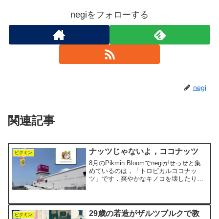
negiをフォローする
negi
関連記事
ナッツじゃないよ，ココナッツ
ピクミン
8月のPikmin Bloomでnegiがせっせと集
めているのは，「トロピカルココナッ
ツ」です．爽やかなキノコを壊したり，
イベントのお題を進めたりしながら，コ
ツコツと数を増やしています．週末に
は，運よく巨大キノコに何個も出会うこ
とができまし...
29歳の若造がザルツブルクで教
ピクミン