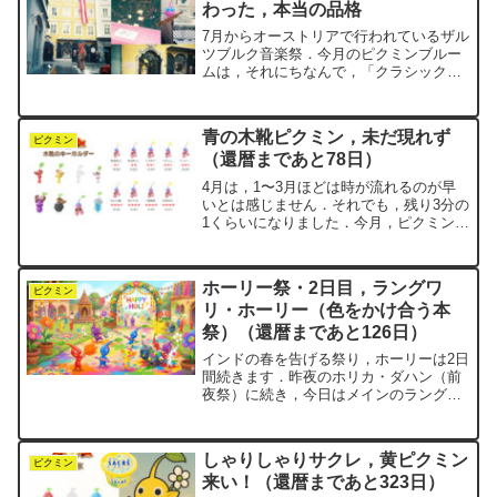
わった，本当の品格
7月からオーストリアで行われているザル
ツブルク音楽祭．今月のピクミンブルー
ムは，それにちなんで，「クラシック音
楽祭」イベントが開催されています．
negiは30年ほど前，ザルツブルクの街を
訪れたことがあります．「塩の砦」とい
青の木靴ピクミン，未だ現れず
うその名前の通り，...
ピクミン
（還暦まであと78日）
4月は，1〜3月ほどは時が流れるのが早
いとは感じません．それでも，残り3分の
1くらいになりました．今月，ピクミンブ
ルームで集めているのが，「木靴のキー
ホルダー」デコピクミンです．みなさん
はもうコンプリートしましたか？negi
ホーリー祭・2日目，ラングワ
は，4/10の時...
ピクミン
リ・ホーリー（色をかけ合う本
祭）（還暦まであと126日）
インドの春を告げる祭り，ホーリーは2日
間続きます．昨夜のホリカ・ダハン（前
夜祭）に続き，今日はメインのラングワ
リ・ホーリーです．ラング（Rang）はヒ
ンディー語で「色」．ワリ（Wali）は
「〜の」という意味．直訳すれば「色の
しゃりしゃりサクレ，黄ピクミン
ホーリー」．原色...
ピクミン
来い！（還暦まであと323日）