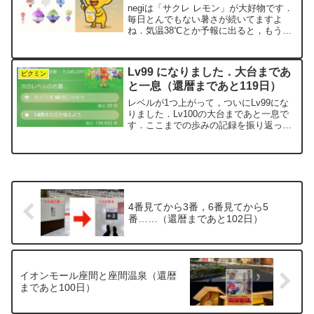
negiは「サクレ レモン」が大好物です．
毎日とんでもない暑さが続いてますよ
ね．気温38℃とか予報に出ると，もう
「勘弁して〜」って言いたくなります．
そんなときにキンキンに冷えた氷菓を食
べると，一気に生き返るんです．特にお
Lv99 になりました．大台まであ
気に入りなのが「サク...
ピクミン
と一息（還暦まであと119日）
レベルが1つ上がって，ついにLv99にな
りました．Lv100の大台まであと一息で
す．ここまでの歩みの記録を振り返って
みます．Lv91
2025.9.21達成 花9.1万本 30万歩
Lv92 累計710万歩 2025....
4番見てから3番，6番見てから5
番……（還暦まであと102日）
イオンモール座間と座間温泉（還暦
まであと100日）