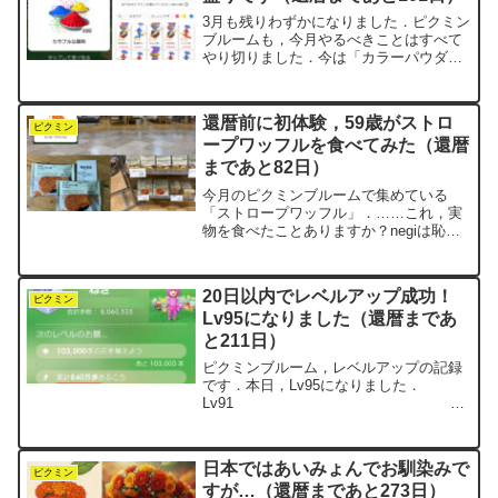
3月も残りわずかになりました．ピクミン
ブルームも，今月やるべきことはすべて
やり切りました．今は「カラーパウダ
ー」デコピクミンイベントの3周目を，
特に目的もなく淡々と進めているところ
です．日曜なので巨大なキノコが出現し
還暦前に初体験，59歳がストロ
ますが， 今のnegi...
ピクミン
ープワッフルを食べてみた（還暦
まであと82日）
今月のピクミンブルームで集めている
「ストロープワッフル」．……これ，実
物を食べたことありますか？negiは恥ず
かしながら，これまでの人生において一
度も食べたことがありませんでした．
「これは，リアルで食べてみるべきだ」
20日以内でレベルアップ成功！
「月餅」の時と同様，還暦...
ピクミン
Lv95になりました（還暦まであ
と211日）
ピクミンブルーム，レベルアップの記録
です．本日，Lv95になりました．
Lv91
2025.9.21達成 花
91,000本 30万歩
Lv92 累計
日本ではあいみょんでお馴染みで
710万歩 202...
ピクミン
すが…（還暦まであと273日）