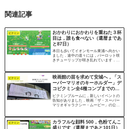
関連記事
おかわりにおかわりを重ねた３杯
ピクミン
目は，誰も食べない（還暦まであ
と87日）
本日も歩いてイオンモール東浦へ向かい
ました．途中の道々には，パーロット咲
きチューリップが咲き乱れています．お
かげでエキスを採取し放題です．コミュ
ニティ・デイのおかげで，チューリップ
不足が一気に解消されました．嬉しいこ
映画館の苗を求めて安城へ，「ス
とは嬉しいのですが……．...
ピクミン
ーパーマリオのキーホルダー」デ
コピクミン全4種コンプまでの道
のり（還暦まであと67日）
ピクミンブルームに，新しいイベントの
告知がありました．映画「ザ・スーパー
マリオギャラクシー・ムービー」の公開
を記念したイベントです．「スーパーマ
リオのキーホルダー」デコピクミンが登
場するというものです．最初はイベント
カラフルな顔料 500，色粉てんこ
の流れがよくわからず，n...
ピクミン
盛りです（還暦まであと101日）