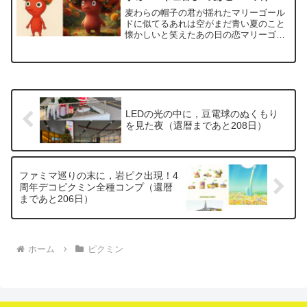
麦わらの帽子の君が揺れたマリーゴール
ドに似てるあれは空がまだ青い夏のこと
懐かしいと笑えたあの日の恋マリーゴー
ルドといえば，あいみょんの代表曲．こ
の歌のイメージが強いせいか，マリーゴ
ールド＝真夏の花って思い込んでまし
た．麦わら帽子とあるので，...
LEDの光の中に，豆電球のぬくもり
を見た夜（還暦まであと208日）
ファミマ巡りの末に，岩ピク出現！4
周年デコピクミン全種コンプ（還暦
まであと206日）
ホーム
ピクミン