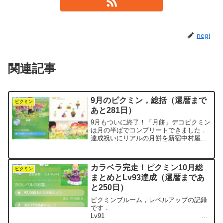
negi
関連記事
9月のピクミン，総括（還暦まで
ピクミン
あと281日）
9月もついに終了！「月餅」デコピクミン
は月の半ばでコンプリートできました．
達成祝いにリアルの月餅を新宿中村屋で
注文したので，こちらももうすぐ到着予
定．ゲームとリアルがつながる瞬間っ
て，ちょっと嬉しいですね．そのあとも
カラベラ完走！ピクミン10月総
月餅ピクミンが増え続けて...
ピクミン
まとめとLv93達成（還暦まであ
と250日）
ピクミンブルーム，レベルアップの記録
です．
Lv91