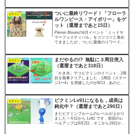
2025.9.21達成 花
91,000本 30万歩
Lv92 累計
ついに最終リワード！「フローラ
710万歩 2025.10.11達成 花...
ピクミン
ルワンピース・アイボリー」をゲ
ット（還暦まであと15日）
Pikmin Bloomの6月イベント「ミッドサ
マーフェスティバル」をコツコツと進め
てきましたが，ついに最後のリワードを
手に入れました．今回クリアしたNo.6の
最終お題は，「ニシンのマリネを累計
12200個あつめよう」というものでし
まだやるの!? 無駄に３周目突入
た．前回...
ピクミン
（還暦まであと318日）
「かき氷」デコピクミンのイベント，2周
目を無事クリアしました．1周目（ステー
ジ1〜4）を突破したのが8/13．あのとき
は青色ハイビスカスが足りなくて苦戦し
ましたね．そして今日8/24，2周目（ステ
ージ5〜8）もクリア．一度「青の試練」
ピクミンLv91になるも，成長は
を乗り...
ピクミン
鈍化中？（還暦まであと290日）
またピクミンブルームのレベルが上がり
ました！今日から Lv91 です．前回のレ
ベルアップは9月2日．そこから19日かか
って到達．ちなみに，その前のLv89→90
は17日でクリアしてたので，ちょっと足