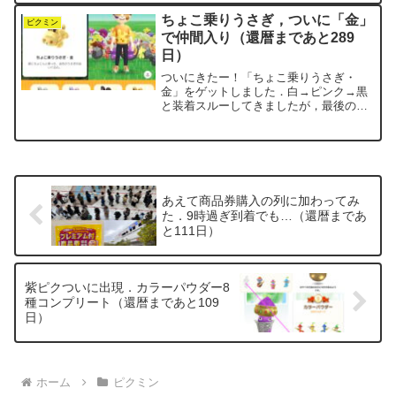
踏みした感じ．レベルの上がり方と歩数
ちょこ乗りうさぎ，ついに「金」
は比例...
ピクミン
で仲間入り（還暦まであと289
日）
ついにきたー！「ちょこ乗りうさぎ・
金」をゲットしました．白→ピンク→黒
と装着スルーしてきましたが，最後の金
はさすがに特別感あり．これを頭に乗っ
けて家族の輪にようやく合流です．着ぐ
るみは他のアイテムをほぼ寄せつけない
ので，ずっと単独装備でした...
あえて商品券購入の列に加わってみ
た．9時過ぎ到着でも…（還暦まであ
と111日）
紫ピクついに出現．カラーパウダー8
種コンプリート（還暦まであと109
日）
ホーム
ピクミン