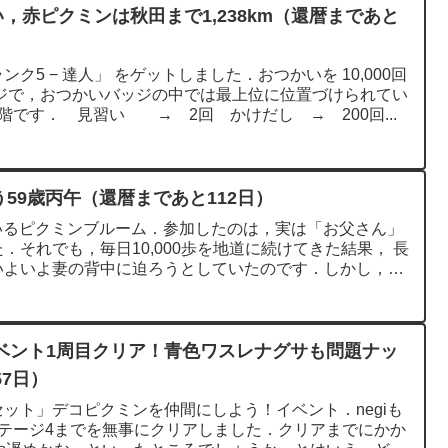
い，赤ピクミンは秋田まで1,238km（還暦まであと
ク5 − 達人」 をゲットしました．おつかいを 10,000回
ッジで，おつかいバッジの中では最上位に位置づけられてい
階です． 見習い → 2回 かけだし → 200回...
う59歳丙午（還暦まであと112日）
でいるピクミンブルーム．参加したのは，実は「お父さん」
．それでも，毎日10,000歩を地道に続けてきた結果， 長
いよいよ妻の背中に迫ろうとしていたのです．しかし，先
ベント1周目クリア！青色ワスレナグサも問題ナッ
7日）
ット」デコピクミンを仲間にしよう！イベント．negiも
テージ4までを無事にクリアしました．クリアまでにかか