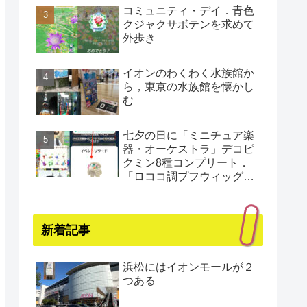
コミュニティ・デイ．青色
クジャクサボテンを求めて
外歩き
イオンのわくわく水族館か
ら，東京の水族館を懐かし
む
七夕の日に「ミニチュア楽
器・オーケストラ」デコピ
クミン8種コンプリート．
「ロココ調プフウィッグ・
プラチナ」もゲット（還暦
まであと1日）
新着記事
浜松にはイオンモールが２
つある