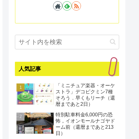
人気記事
「ミニチュア楽器・オーケ
ストラ」デコピクミン7種
そろう．早くもリーチ（還
暦まであと2日）
特別駐車料金6,000円の恐
怖，イオンモールナゴヤド
ーム前（還暦まであと213
日）