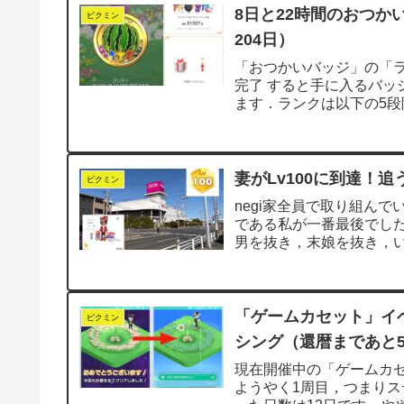
8日と22時間のおつか
ピクミン
204日）
「おつかいバッジ」の「ラン
完了 すると手に入るバ
ます．ランクは以下の5段
妻がLv100に到達！追
ピクミン
negi家全員で取り組ん
である私が一番最後でした
男を抜き，末娘を抜き，
日，妻...
「ゲームカセット」イ
ピクミン
シング（還暦まであと5
現在開催中の「ゲームカセ
ようやく1周目，つまりス