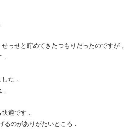
．
，せっせと貯めてきたつもりだったのですが，
す．
ました．
ね．
も快適です．
稼げるのがありがたいところ．