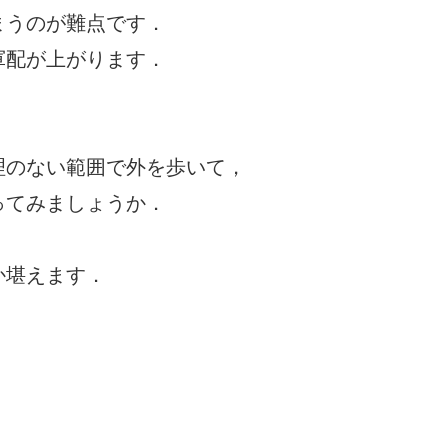
まうのが難点です．
軍配が上がります．
理のない範囲で外を歩いて，
ってみましょうか．
か堪えます．
．