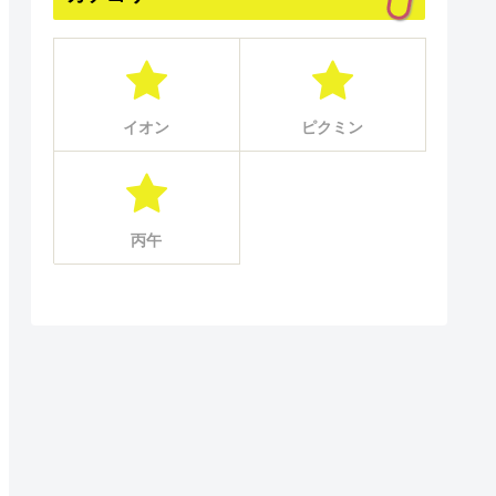
イオン
ピクミン
丙午