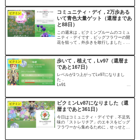
たばかりだったので，本当に驚きまし
た．山崎さんは1965年生まれ，61歳だっ
コミュニティ・デイ，2万歩ある
たそうです．negi...
ピクミン
いて青色大量ゲット（還暦まであ
と88日）
この週末は，ピクミンブルームのコミュ
ニティ・デイです．ビッグフラワーの開
花を狙って，外歩きを敢行しました．い
つもは車で向かうイオンモール東浦へ，
今日はあえて徒歩で向かいます．すると
途中の道筋に，パーロット咲きのチュー
歩いて，植えて，Lv97（還暦ま
リップが咲き誇っていまし...
ピクミン
であと167日）
レベルが1つ上がってLv97になりまし
た．
Lv91
2025.9.21達成 花
91,000本 30万歩
Lv92 累計
ピクミンLv87になりました（還
710万歩 2025.10.11達成 花...
ピクミン
暦まであと361日）
今日はコミュニティ・デイです．不足気
味の「ストレリチア」のエキスをビッグ
フラワーから集めるために，せっせと歩
きました．コミュニティ・デイといえば
巨大キノコの出現日です．なので，それ