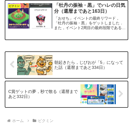
を待つのですが，negiはいつもここで判
「牡丹の振袖・黒」でハレの日気
断に迷ってしまいます...
ピクミン
分（還暦まであと163日）
「おせち」イベントの最終リワード，
「牡丹の振袖・黒」をゲットしました．
また，イベント2周目の最終段階であるス
テージ8もクリアしました．どちらも昨日
のことですが，事後報告として記してお
きます．牡丹の振袖の説明書きには，こ
うあります．「大輪の牡...
朝起きたら，じぴおが「5」になって
た話（還暦まであと334日）
C賞ゲットの夢，秒で散る（還暦まで
あと332日）
ホーム
ピクミン