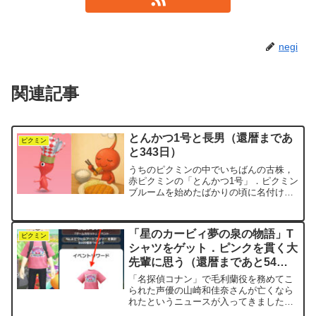
negi
関連記事
とんかつ1号と長男（還暦まであ
ピクミン
と343日）
うちのピクミンの中でいちばんの古株，
赤ピクミンの「とんかつ1号」．ピクミン
ブルームを始めたばかりの頃に名付けま
した．右も左も分からなくて，あの頃は
妻や子どもたちに，「このメガホンって
いつ使うの？」「キノコ壊すと何かいい
「星のカービィ夢の泉の物語」T
ことあるの？」なんて聞...
ピクミン
シャツをゲット．ピンクを貫く大
先輩に思う（還暦まであと54
日）
「名探偵コナン」で毛利蘭役を務めてこ
られた声優の山崎和佳奈さんが亡くなら
れたというニュースが入ってきました．
つい昨日のブログでコナンのことを書い