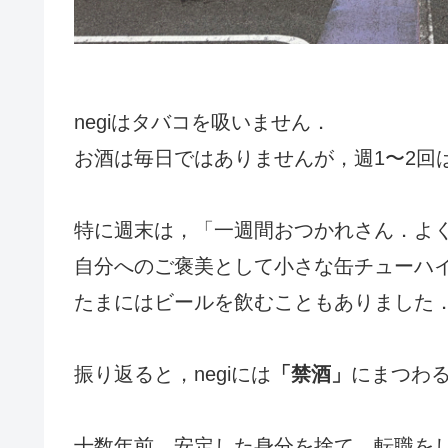
negiはタバコを吸いません．
お酒は毎日ではありませんが，週1〜2回
特に週末は，「一週間おつかれさん．よ
自分へのご褒美として小さな缶チューハ
たまにはビールを飲むこともありました
振り返ると，negiには
「禁酒」
にまつわ
十数年前，安定した身分を捨て，転職を