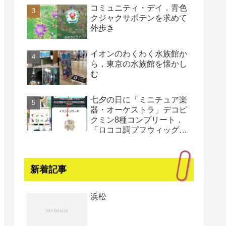
コミュニティ・デイ．青色
クジャクサボテンを求めて
外歩き
イオンのわくわく水族館か
ら，東京の水族館を懐かし
む
七夕の日に「ミニチュア楽
器・オーケストラ」デコピ
クミン8種コンプリート．
「ロココ調プフウィッグ・
プラチナ」もゲット（還暦
まであと1日）
新着記事
浜松