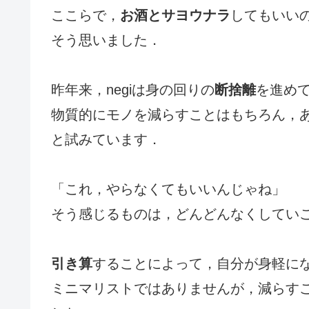
ここらで，
お酒とサヨウナラ
してもいい
そう思いました．
昨年来，negiは身の回りの
断捨離
を進め
物質的にモノを減らすことはもちろん，
と試みています．
「これ，やらなくてもいいんじゃね」
そう感じるものは，どんどんなくしてい
引き算
することによって，自分が身軽に
ミニマリストではありませんが，減らす