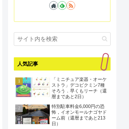
人気記事
「ミニチュア楽器・オーケ
ストラ」デコピクミン7種
そろう．早くもリーチ（還
暦まであと2日）
特別駐車料金6,000円の恐
怖，イオンモールナゴヤド
ーム前（還暦まであと213
日）