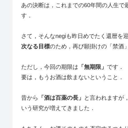
あの決断は，これまでの60年間の人生で
す．
さて，そんなnegiも昨日めでたく還暦を
次なる目標
のため，再び願掛けの「禁酒
ただし，今回の期限は
「無期限」
です．
要は，もうお酒は飲まないということ．
昔から
「酒は百薬の長」
と言われますが
いう研究が増えてきました．