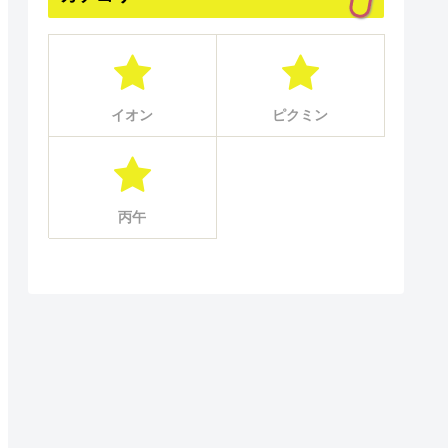
イオン
ピクミン
丙午