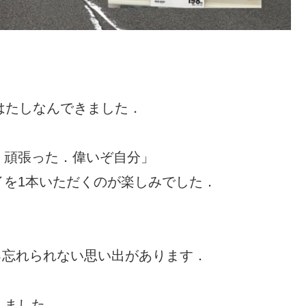
はたしなんできました．
く頑張った．偉いぞ自分」
イを1本いただくのが楽しみでした．
．
る忘れられない思い出があります．
しました．