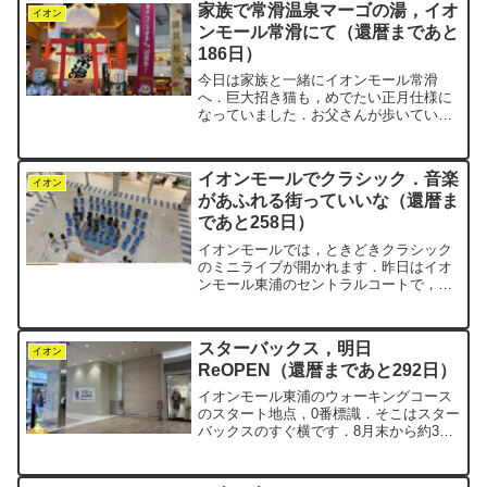
家族で常滑温泉マーゴの湯，イオ
が遅くなり，...
イオン
ンモール常滑にて（還暦まであと
186日）
今日は家族と一緒にイオンモール常滑
へ．巨大招き猫も，めでたい正月仕様に
なっていました．お父さんが歩いている
間は，家族には買い物や抽選会を楽しん
でもらいます．正月三が日だけあって人
出はすさまじく，福袋を抱えた人の姿も
イオンモールでクラシック．音楽
目立ちました．お正月らしく...
イオン
があふれる街っていいな（還暦ま
であと258日）
イオンモールでは，ときどきクラシック
のミニライブが開かれます．昨日はイオ
ンモール東浦のセントラルコートで，ヴ
ァイオリン＆ピアノの生演奏が行われて
いました．屋上駐車場からエスカレータ
ーで降りる途中，客席がずらりと並んで
スターバックス，明日
いて，思わずパチリ．本当...
イオン
ReOPEN（還暦まであと292日）
イオンモール東浦のウォーキングコース
のスタート地点，0番標識．そこはスター
バックスのすぐ横です．8月末から約3週
間，リニューアル準備でずっと休業中で
した．negiはコースを7周するので，各シ
ョップの前を7回通ることになります．ど