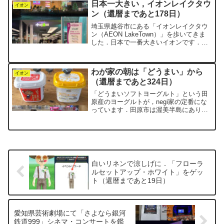
日本一大きい，イオンレイクタウ
んなお店があ...
イオン
ン（還暦まであと178日）
埼玉県越谷市にある「イオンレイクタウ
ン（AEON LakeTown）」を歩いてきま
した．日本で一番大きいイオンです．厳
密には「イオンモール」という名称では
ないのですが，イオンモール・ウォーキ
ングのコースがきちんと設置されていま
わが家の朝は「どうまい」から
す．なので，当...
イオン
（還暦まであと324日）
「どうまいソフトヨーグルト」という田
原産のヨーグルトが，negi家の定番にな
っています．田原市は渥美半島にありま
す．というか，渥美半島＝田原市そのも
のなんですよね．一方で私の住む知多半
島は5市5町で構成されていて，東浦町は
そのひとつです．県...
白いリネンで涼しげに．「フローラ
ルセットアップ・ホワイト」をゲッ
ト（還暦まであと19日）
愛知県芸術劇場にて「さよなら銀河
鉄道999」シネマ・コンサートを鑑